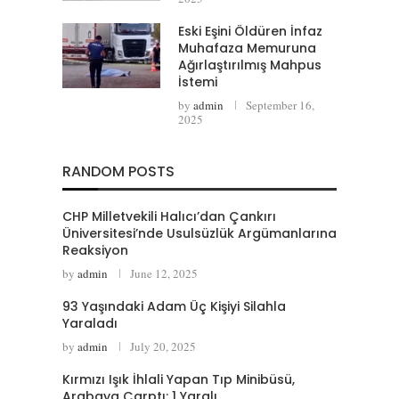
Eski Eşini Öldüren İnfaz
Muhafaza Memuruna
Ağırlaştırılmış Mahpus
İstemi
by
admin
September 16,
2025
RANDOM POSTS
CHP Milletvekili Halıcı’dan Çankırı
Üniversitesi’nde Usulsüzlük Argümanlarına
Reaksiyon
by
admin
June 12, 2025
93 Yaşındaki Adam Üç Kişiyi Silahla
Yaraladı
by
admin
July 20, 2025
Kırmızı Işık İhlali Yapan Tıp Minibüsü,
Arabaya Çarptı: 1 Yaralı