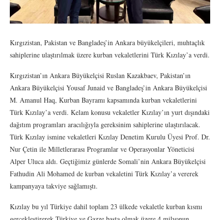
Kırgızistan, Pakistan ve Bangladeş’in Ankara büyükelçileri, muhtaçlık
sahiplerine ulaştırılmak üzere kurban vekaletlerini Türk Kızılay’a verdi.
Kırgızistan’ın Ankara Büyükelçisi Ruslan Kazakbaev, Pakistan’ın
Ankara Büyükelçisi Yousaf Junaid ve Bangladeş’in Ankara Büyükelçisi
M. Amanul Haq, Kurban Bayramı kapsamında kurban vekaletlerini
Türk Kızılay’a verdi. Kelam konusu vekaletler Kızılay’ın yurt dışındaki
dağıtım programları aracılığıyla gereksinim sahiplerine ulaştırılacak.
Türk Kızılay ismine vekaletleri Kızılay Denetim Kurulu Üyesi Prof. Dr.
Nur Çetin ile Milletlerarası Programlar ve Operasyonlar Yöneticisi
Alper Uluca aldı. Geçtiğimiz günlerde Somali’nin Ankara Büyükelçisi
Fathudin Ali Mohamed de kurban vekaletini Türk Kızılay’a vererek
kampanyaya takviye sağlamıştı.
Kızılay bu yıl Türkiye dahil toplam 23 ülkede vekaletle kurban kısmı
gerçekleştirerek Türkiye ve Gazze başta olmak üzere 4 milyonun