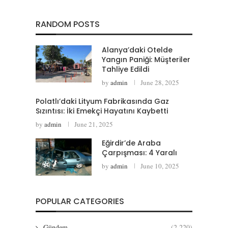
RANDOM POSTS
Alanya’daki Otelde
Yangın Paniği: Müşteriler
Tahliye Edildi
by
admin
June 28, 2025
Polatlı’daki Lityum Fabrikasında Gaz
Sızıntısı: İki Emekçi Hayatını Kaybetti
by
admin
June 21, 2025
Eğirdir’de Araba
Çarpışması: 4 Yaralı
by
admin
June 10, 2025
POPULAR CATEGORIES
Gündem
(2,220)