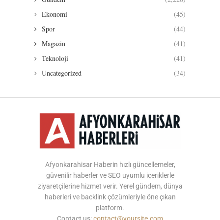
Ekonomi
(45)
Spor
(44)
Magazin
(41)
Teknoloji
(41)
Uncategorized
(34)
Afyonkarahisar Haberin hızlı güncellemeler,
güvenilir haberler ve SEO uyumlu içeriklerle
ziyaretçilerine hizmet verir. Yerel gündem, dünya
haberleri ve backlink çözümleriyle öne çıkan
platform.
Contact us:
contact@yoursite.com