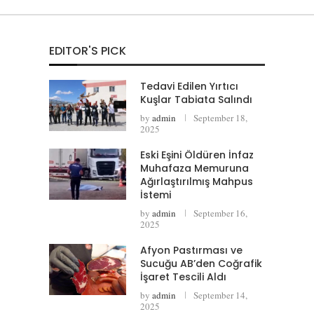
EDITOR'S PICK
Tedavi Edilen Yırtıcı
Kuşlar Tabiata Salındı
by
admin
September 18,
2025
Eski Eşini Öldüren İnfaz
Muhafaza Memuruna
Ağırlaştırılmış Mahpus
İstemi
by
admin
September 16,
2025
Afyon Pastırması ve
Sucuğu AB’den Coğrafik
İşaret Tescili Aldı
by
admin
September 14,
2025