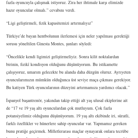
fazla oyuncuyla çalışmak istiyoruz. Zira her ihtimale karşı elimizde
hazır oyuncular olmalı.” cevabını verdi.
“Ligi geliştirmeli, fizik kapasitemizi artırmalıyız”
Türkiye’de bayan hentbolunun ilerlemesi için neler yapılması gerektiği
sorusu yöneltilen Ginesta Montes, şunları söyledi:
“Öncelikle kendi ligimizi geliştirmeliyiz. Sonra kilit noktalardan
birinin, fizikî kondisyon olduğunu düşünüyorum. Bu istikamette
çalışıyoruz, umarım gelecekte bu alanda daha düzgün oluruz. Ayrıyeten
oyuncularımızın mümkün olduğunca üst seviye maça çıkması gerekiyor.
Bu katiyen Türk oyuncularının düzeyini artırmamıza yardımcı olacak.”
İspanyol başantrenör, yakından takip ettiği alt yaş ulusal ekiplerine ait
de “17 ve 19 yaş altı oyunculardan çok mutluyum. Çok fazla
potansiyelimiz olduğunu düşünüyorum. 19 yaş altı ekibinde iri, süratli,
farklı özellikler ve hünerlere sahip oyuncular var. Yapmamız gereken
bunu pratiğe geçirmek. Milletlerarası maçlar oynayarak onlara tecrübe