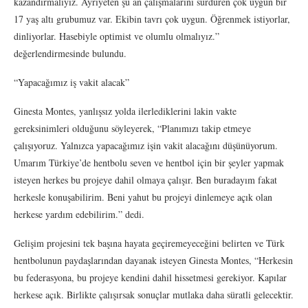
kazandırmalıyız. Ayrıyeten şu an çalışmalarını sürdüren çok uygun bir
17 yaş altı grubumuz var. Ekibin tavrı çok uygun. Öğrenmek istiyorlar,
dinliyorlar. Hasebiyle optimist ve olumlu olmalıyız.”
değerlendirmesinde bulundu.
“Yapacağımız iş vakit alacak”
Ginesta Montes, yanlışsız yolda ilerlediklerini lakin vakte
gereksinimleri olduğunu söyleyerek, “Planımızı takip etmeye
çalışıyoruz. Yalnızca yapacağımız işin vakit alacağını düşünüyorum.
Umarım Türkiye’de hentbolu seven ve hentbol için bir şeyler yapmak
isteyen herkes bu projeye dahil olmaya çalışır. Ben buradayım fakat
herkesle konuşabilirim. Beni yahut bu projeyi dinlemeye açık olan
herkese yardım edebilirim.” dedi.
Gelişim projesini tek başına hayata geçiremeyeceğini belirten ve Türk
hentbolunun paydaşlarından dayanak isteyen Ginesta Montes, “Herkesin
bu federasyona, bu projeye kendini dahil hissetmesi gerekiyor. Kapılar
herkese açık. Birlikte çalışırsak sonuçlar mutlaka daha süratli gelecektir.