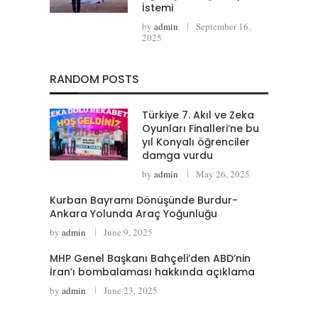
İstemi
by
admin
September 16,
2025
RANDOM POSTS
Türkiye 7. Akıl ve Zeka
Oyunları Finalleri’ne bu
yıl Konyalı öğrenciler
damga vurdu
by
admin
May 26, 2025
Kurban Bayramı Dönüşünde Burdur-
Ankara Yolunda Araç Yoğunluğu
by
admin
June 9, 2025
MHP Genel Başkanı Bahçeli’den ABD’nin
İran’ı bombalaması hakkında açıklama
by
admin
June 23, 2025