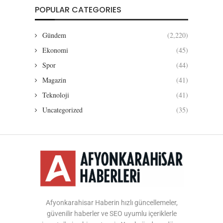
POPULAR CATEGORIES
Gündem
(2,220)
Ekonomi
(45)
Spor
(44)
Magazin
(41)
Teknoloji
(41)
Uncategorized
(35)
Afyonkarahisar Haberin hızlı güncellemeler,
güvenilir haberler ve SEO uyumlu içeriklerle