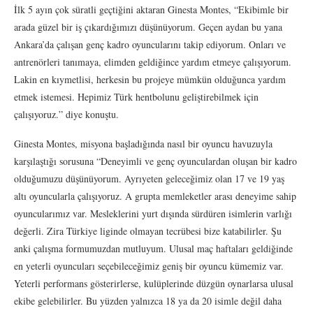
İlk 5 ayın çok süratli geçtiğini aktaran Ginesta Montes, “Ekibimle bir
arada güzel bir iş çıkardığımızı düşünüyorum. Geçen aydan bu yana
Ankara’da çalışan genç kadro oyuncularını takip ediyorum. Onları ve
antrenörleri tanımaya, elimden geldiğince yardım etmeye çalışıyorum.
Lakin en kıymetlisi, herkesin bu projeye mümkün olduğunca yardım
etmek istemesi. Hepimiz Türk hentbolunu geliştirebilmek için
çalışıyoruz.” diye konuştu.
Ginesta Montes, misyona başladığında nasıl bir oyuncu havuzuyla
karşılaştığı sorusuna “Deneyimli ve genç oyunculardan oluşan bir kadro
olduğumuzu düşünüyorum. Ayrıyeten geleceğimiz olan 17 ve 19 yaş
altı oyuncularla çalışıyoruz. A grupta memleketler arası deneyime sahip
oyuncularımız var. Mesleklerini yurt dışında sürdüren isimlerin varlığı
değerli. Zira Türkiye liginde olmayan tecrübesi bize katabilirler. Şu
anki çalışma formumuzdan mutluyum. Ulusal maç haftaları geldiğinde
en yeterli oyuncuları seçebileceğimiz geniş bir oyuncu kümemiz var.
Yeterli performans gösterirlerse, kulüplerinde düzgün oynarlarsa ulusal
ekibe gelebilirler. Bu yüzden yalnızca 18 ya da 20 isimle değil daha