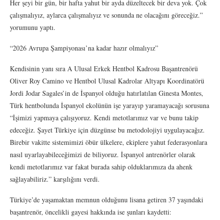
Her şeyi bir gün, bir hafta yahut bir ayda düzeltecek bir deva yok. Çok
çalışmalıyız, aylarca çalışmalıyız ve sonunda ne olacağını göreceğiz.”
yorumunu yaptı.
“2026 Avrupa Şampiyonası’na kadar hazır olmalıyız”
Kendisinin yanı sıra A Ulusal Erkek Hentbol Kadrosu Başantrenörü
Oliver Roy Camino ve Hentbol Ulusal Kadrolar Altyapı Koordinatörü
Jordi Jodar Sagales’in de İspanyol olduğu hatırlatılan Ginesta Montes,
Türk hentbolunda İspanyol ekolünün işe yarayıp yaramayacağı sorusuna
“İşimizi yapmaya çalışıyoruz. Kendi metotlarımız var ve bunu takip
edeceğiz. Şayet Türkiye için düzgünse bu metodolojiyi uygulayacağız.
Birebir vakitte sistemimizi öbür ülkelere, ekiplere yahut federasyonlara
nasıl uyarlayabileceğimizi de biliyoruz. İspanyol antrenörler olarak
kendi metotlarımız var fakat burada sahip olduklarımıza da ahenk
sağlayabiliriz.” karşılığını verdi.
Türkiye’de yaşamaktan memnun olduğunu lisana getiren 37 yaşındaki
başantrenör, öncelikli gayesi hakkında ise şunları kaydetti: