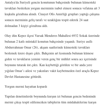
Antalya’da Suriyeli gencin konutunun bahçesinde bulunan kümesteki
tavukları beslerken yorgun merminin isabet etmesi sonucu vefatına ait 3
kuşkulu gözaltına alındı. Cinayet Ofis Amirliği grupları yaptığı çalışma
sonucu merminin geliş tarafı ve uzaklığını tespit ederek 24 saat
dolmadan 3 kişiyi gözaltına aldı.
Olay dün Kepez ilçesi Varsak Menderes Mahallesi 6932 Sokak üzerinde
bulunan 2 katlı müstakil konutun bahçesinde yaşandı. Suriye asıllı
Abdurrahman Omar (26), akşam saatlerinde kümesteki tavukları
beslemek üzere dışarı çıktı. Bahçenin art kısmında bulunan kümese
giden ve tavukların yemini veren genç bir mühlet sonra acı içerisinde
boynunu tutarak üst çıktı. Kan kaybettiği görülen ve bir anda yere
yığılan Omar’ı ailesi ve yakınları vakit kaybetmeden özel araçla Kepez
Devlet Hastanesine götürdü.
Yorgun mermi hayattan kopardı
Yapılan denetimlerde boynunda kurşun izi bulunan gencin bedeninde
mermi çıkışı tespit edilemezken tabiplerin tüm müdahalelerine karşın