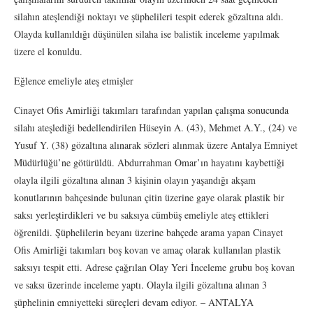
silahın ateşlendiği noktayı ve şüphelileri tespit ederek gözaltına aldı.
Olayda kullanıldığı düşünülen silaha ise balistik inceleme yapılmak
üzere el konuldu.
Eğlence emeliyle ateş etmişler
Cinayet Ofis Amirliği takımları tarafından yapılan çalışma sonucunda
silahı ateşlediği bedellendirilen Hüseyin A. (43), Mehmet A.Y., (24) ve
Yusuf Y. (38) gözaltına alınarak sözleri alınmak üzere Antalya Emniyet
Müdürlüğü’ne götürüldü. Abdurrahman Omar’ın hayatını kaybettiği
olayla ilgili gözaltına alınan 3 kişinin olayın yaşandığı akşam
konutlarının bahçesinde bulunan çitin üzerine gaye olarak plastik bir
saksı yerleştirdikleri ve bu saksıya cümbüş emeliyle ateş ettikleri
öğrenildi. Şüphelilerin beyanı üzerine bahçede arama yapan Cinayet
Ofis Amirliği takımları boş kovan ve amaç olarak kullanılan plastik
saksıyı tespit etti. Adrese çağrılan Olay Yeri İnceleme grubu boş kovan
ve saksı üzerinde inceleme yaptı. Olayla ilgili gözaltına alınan 3
şüphelinin emniyetteki süreçleri devam ediyor. – ANTALYA