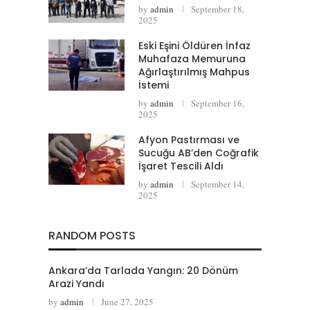
by
admin
September 18,
2025
Eski Eşini Öldüren İnfaz
Muhafaza Memuruna
Ağırlaştırılmış Mahpus
İstemi
by
admin
September 16,
2025
Afyon Pastırması ve
Sucuğu AB’den Coğrafik
İşaret Tescili Aldı
by
admin
September 14,
2025
RANDOM POSTS
Ankara’da Tarlada Yangın: 20 Dönüm
Arazi Yandı
by
admin
June 27, 2025