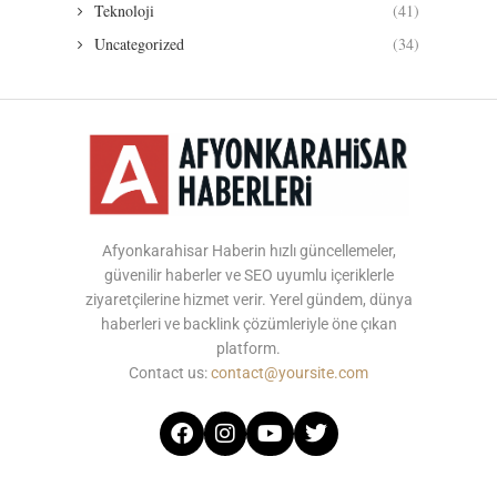
Teknoloji
(41)
Uncategorized
(34)
Afyonkarahisar Haberin hızlı güncellemeler,
güvenilir haberler ve SEO uyumlu içeriklerle
ziyaretçilerine hizmet verir. Yerel gündem, dünya
haberleri ve backlink çözümleriyle öne çıkan
platform.
Contact us:
contact@yoursite.com