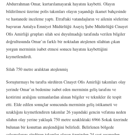
Abdurrahman Omar, kurtarılamayarak hayatını kaybetti. Olayın
bildirilmesi üzerine polis takımları olayın yaşandığı ikamet bahçesinde
ve hastanede inceleme yaptı. Etraftaki vatandaşların ve ailenin sözlerine
başvuran Antalya Emniyet Müdürlüğü Asayiş Şube Müdürlüğü Cinayet
Ofis Amirliği grupları silah sesi duyulmadığı tarafında verilen bilgiler
doğrultusunda Omar’ın farklı bir noktadan ateşlenen silahtan çıkan
yorgun merminin isabet etmesi sonucu hayatını kaybettiğini
kıymetlendirdi.
Silah 750 metre aralıktan ateşlenmiş
Soruşturmayı bu tarafta sürdüren Cinayet Ofis Amirliği takımları olay
yerinde Omar’ın bedenine isabet eden merminin geliş tarafını ve
kestirimi aralığını uzmanlardan alınan bilgiler ve teknikler ile tespit
etti. Elde edilen sonuçlar sonucunda merminin geliş istikameti ve
uzaklığını kıymetlendiren takımlar 26 yaşındaki gencin vefatına neden
silahın olay yerine yaklaşık 750 metre uzaklıktaki 6966 Sokak üzerinde
bulunan bir konuttan ateşlendiğini belirledi. Belirlenen bölgede
çalışmalarını sürdüren takımlar olayın üzerinden 24 saat geçmeden