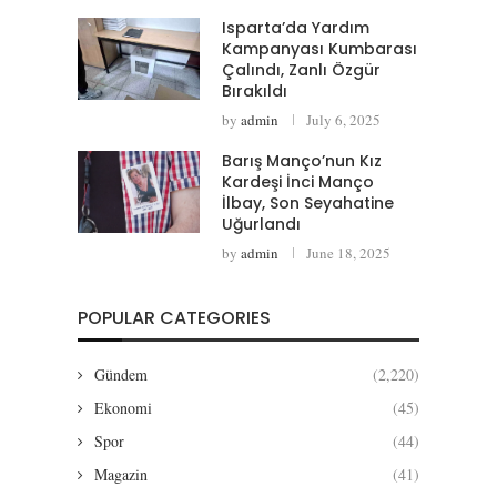
Isparta’da Yardım
Kampanyası Kumbarası
Çalındı, Zanlı Özgür
Bırakıldı
by
admin
July 6, 2025
Barış Manço’nun Kız
Kardeşi İnci Manço
İlbay, Son Seyahatine
Uğurlandı
by
admin
June 18, 2025
POPULAR CATEGORIES
Gündem
(2,220)
Ekonomi
(45)
Spor
(44)
Magazin
(41)