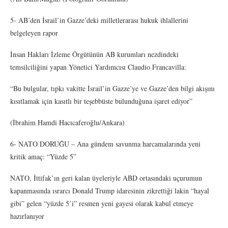
5- AB’den İsrail’in Gazze’deki milletlerarası hukuk ihlallerini
belgeleyen rapor
İnsan Hakları İzleme Örgütünün AB kurumları nezdindeki
temsilciliğini yapan Yönetici Yardımcısı Claudio Francavilla:
“Bu bulgular, tıpkı vakitte İsrail’in Gazze’ye ve Gazze’den bilgi akışını
kısıtlamak için kasıtlı bir teşebbüste bulunduğuna işaret ediyor”
(İbrahim Hamdi Hacıcaferoğlu/Ankara)
6- NATO DORUĞU – Ana gündem savunma harcamalarında yeni
kritik amaç: “Yüzde 5”
NATO, İttifak’ın geri kalan üyeleriyle ABD ortasındaki uçurumun
kapanmasında ısrarcı Donald Trump idaresinin zikrettiği lakin “hayal
gibi” gelen “yüzde 5’i” resmen yeni gayesi olarak kabul etmeye
hazırlanıyor