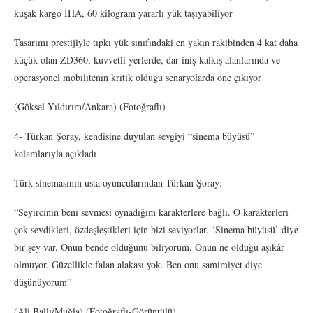
kuşak kargo İHA, 60 kilogram yararlı yük taşıyabiliyor
Tasarımı prestijiyle tıpkı yük sınıfındaki en yakın rakibinden 4 kat daha
küçük olan ZD360, kuvvetli yerlerde, dar iniş-kalkış alanlarında ve
operasyonel mobilitenin kritik olduğu senaryolarda öne çıkıyor
(Göksel Yıldırım/Ankara) (Fotoğraflı)
4- Türkan Şoray, kendisine duyulan sevgiyi “sinema büyüsü”
kelamlarıyla açıkladı
Türk sinemasının usta oyuncularından Türkan Şoray:
“Seyircinin beni sevmesi oynadığım karakterlere bağlı. O karakterleri
çok sevdikleri, özdeşleştikleri için bizi seviyorlar. ‘Sinema büyüsü’ diye
bir şey var. Onun bende olduğunu biliyorum. Onun ne olduğu aşikâr
olmuyor. Güzellikle falan alakası yok. Ben onu samimiyet diye
düşünüyorum”
(Ali Ballı/Muğla) (Fotoğraflı-Görüntülü)