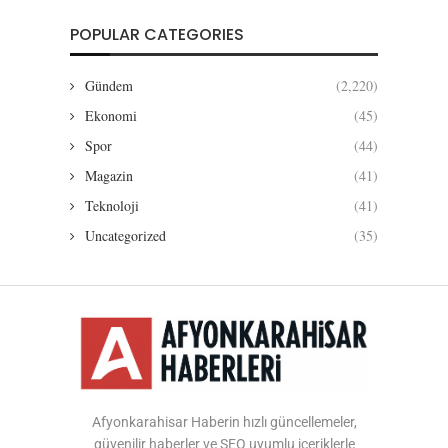
POPULAR CATEGORIES
Gündem
(2,220)
Ekonomi
(45)
Spor
(44)
Magazin
(41)
Teknoloji
(41)
Uncategorized
(35)
Afyonkarahisar Haberin hızlı güncellemeler,
güvenilir haberler ve SEO uyumlu içeriklerle