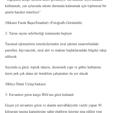
kullanmalı, yaz aylarında sıkıntı durumda kalmamak için toplumsal bir
şuurla hareket etmeliyiz”
(Hikmet Faruk Başer/İstanbul) (Fotoğraflı-Görüntülü)
2- Tarım sayım seferberliği temmuzda başlıyor
Tarımsal işletmelerin temsilcilerinden ziraî işletme tasarrufundaki
parseller, hayvancılık, ziraî alet ve makine başlıklarındaki bilgiler talep
edilecek
Sayımda iş gücü, toprak idaresi, ekonomik yapı ve gübre kullanımı
üzere pek çok alana ait örneklem çalışmaları da yer alacak
(Hülya Ömür Uylaş/Ankara)
3- Envantere giren kargo İHA’nın gücü katlandı
Geçen yıl envantere giren ve alanda muvaffakiyetle vazife yapan 30
kilogram taşıma kapasitesine sahip platform üzerine inşa edilen yeni