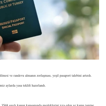
ilmesi ve randevu almanın zorlaşması, yeşil pasaport talebini artırdı.
miz aylarda yasa teklifi hazırlandı.
, 3568 sayılı kanun kapsamında mesleklerini icra eden ve kamu ismine