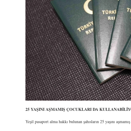
25 YAŞINI AŞMAMIŞ ÇOCUKLARI DA KULLANABİLİ
Yeşil pasaport alma hakkı bulunan şahısların 25 yaşını aşmamış ç