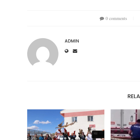
0 comments
ADMIN
REL