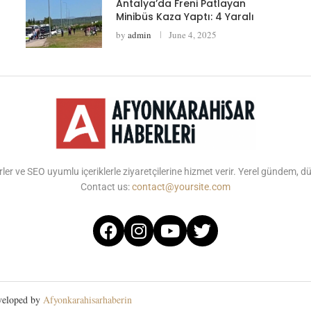
Antalya’da Freni Patlayan
Minibüs Kaza Yaptı: 4 Yaralı
by
admin
June 4, 2025
ler ve SEO uyumlu içeriklerle ziyaretçilerine hizmet verir. Yerel gündem, 
Contact us:
contact@yoursite.com
eveloped by
Afyonkarahisarhaberin