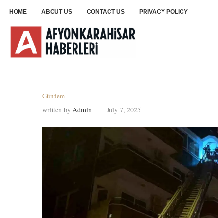
HOME
ABOUT US
CONTACT US
PRIVACY POLICY
Gündem
written by
Admin
July 7, 2025