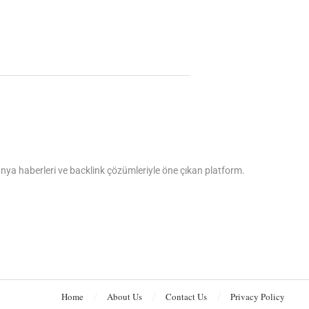
dünya haberleri ve backlink çözümleriyle öne çıkan platform.
Home
About Us
Contact Us
Privacy Policy