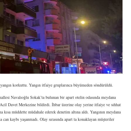
an yangın korkuttu. Yangın itfaiye gruplarınca büyümeden söndürüldü.
hallesi Navalıoğlu Sokak’ta bulunan bir apart otelin odasında meydana
Acil Davet Merkezine bildirdi. İhbar üzerine olay yerine itfaiye ve sıhhat
ngına kısa müddette müdahale ederek denetim altına aldı. Yangının meydana
da can kaybı yaşanmadı. Olay sırasında apart ta konaklayan müşteriler