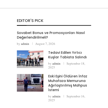
EDITOR'S PICK
Sovabet Bonus ve Promosyonları Nasıl
Değerlendirilmeli?
by
admin
August 7, 2026
Tedavi Edilen Yırtıcı
Kuşlar Tabiata Salındı
by
admin
September 18,
2025
Eski Eşini Öldüren İnfaz
Muhafaza Memuruna
Ağırlaştırılmış Mahpus
İstemi
by
admin
September 16,
2025