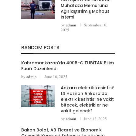
Muhafaza Memuruna
Ağırlaştırılmış Mahpus
İstemi
by
admin
September 16,
2025
RANDOM POSTS
Kahramankazan’da 4006-C TÜBİTAK Bilim
Fuarı Düzenlendi
by
admin
June 16, 2025
Ankara elektrik kesintisi!
14 Haziran Ankara’da
elektrik kesintisi ne vakit
bitecek, elektrikler ne
vakit gelecek?
by
admin
June 13, 2025
Bakan Bolat, AB Ticaret ve Ekonomik
Güvenlik Komiseri Sefcovic ile görüştü