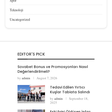
Spor
Teknoloji
Uncategorized
EDITOR'S PICK
Sovabet Bonus ve Promosyonları Nasıl
Değerlendirilmeli?
by
admin
August 7, 2026
Tedavi Edilen Yırtıcı
Kuşlar Tabiata Salındı
by
admin
September 18,
2025
Eski Eşini Öldüren İnfaz