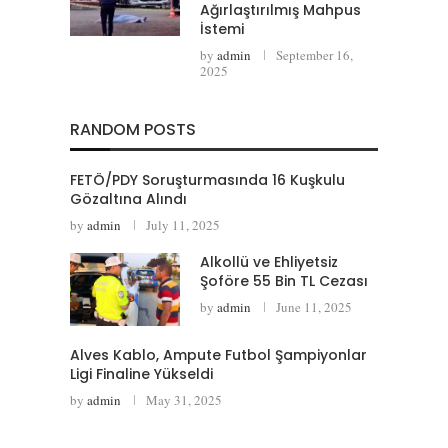
Ağırlaştırılmış Mahpus
İstemi
by
admin
September 16,
2025
RANDOM POSTS
FETÖ/PDY Soruşturmasında 16 Kuşkulu
Gözaltına Alındı
by
admin
July 11, 2025
Alkollü ve Ehliyetsiz
Şoföre 55 Bin TL Cezası
by
admin
June 11, 2025
Alves Kablo, Ampute Futbol Şampiyonlar
Ligi Finaline Yükseldi
by
admin
May 31, 2025