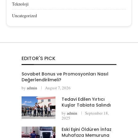
Teknoloji
Uncategorized
EDITOR'S PICK
Sovabet Bonus ve Promosyonları Nasıl
Değerlendirilmeli?
by
admin
August 7, 2026
Tedavi Edilen Yırtıcı
Kuşlar Tabiata Salındı
by
admin
September 18,
2025
Eski Eşini Öldüren İnfaz
Muhafaza Memuruna