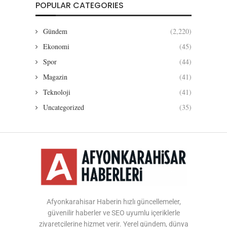
POPULAR CATEGORIES
Gündem
(2,220)
Ekonomi
(45)
Spor
(44)
Magazin
(41)
Teknoloji
(41)
Uncategorized
(35)
Afyonkarahisar Haberin hızlı güncellemeler,
güvenilir haberler ve SEO uyumlu içeriklerle
ziyaretçilerine hizmet verir. Yerel gündem, dünya