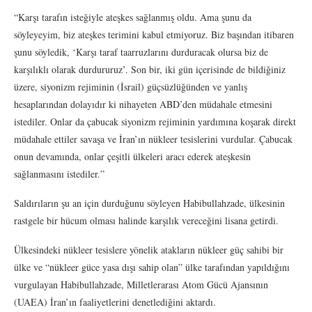
“Karşı tarafın isteğiyle ateşkes sağlanmış oldu. Ama şunu da
söyleyeyim, biz ateşkes terimini kabul etmiyoruz. Biz başından itibaren
şunu söyledik, ‘Karşı taraf taarruzlarını durduracak olursa biz de
karşılıklı olarak durdururuz’. Son bir, iki gün içerisinde de bildiğiniz
üzere, siyonizm rejiminin (İsrail) güçsüzlüğünden ve yanlış
hesaplarından dolayıdır ki nihayeten ABD’den müdahale etmesini
istediler. Onlar da çabucak siyonizm rejiminin yardımına koşarak direkt
müdahale ettiler savaşa ve İran’ın nükleer tesislerini vurdular. Çabucak
onun devamında, onlar çeşitli ülkeleri aracı ederek ateşkesin
sağlanmasını istediler.”
Saldırıların şu an için durduğunu söyleyen Habibullahzade, ülkesinin
rastgele bir hücum olması halinde karşılık vereceğini lisana getirdi.
Ülkesindeki nükleer tesislere yönelik atakların nükleer güç sahibi bir
ülke ve “nükleer güce yasa dışı sahip olan” ülke tarafından yapıldığını
vurgulayan Habibullahzade, Milletlerarası Atom Gücü Ajansının
(UAEA) İran’ın faaliyetlerini denetlediğini aktardı.