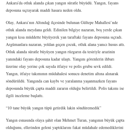
Ankara’da otluk alanda çıkan yangın süratle büyüdü. Yangın, fayans
deposuna sıçrayarak maddi hasara neden oldu.
Olay, Ankara’nın Altındağ ilçesinde bulunan Gültepe Mahallesi’nde
otluk alanda meydana geldi. Edinilen bilgiye nazaran, boş yerde çıkan
yangın kısa müddette büyüyerek yan taraftaki fayans deposuna sıçradı.
Argümanlara nazaran, yoldan geçen çocuk, otluk alana yanıcı husus attı.
Otluk alanda süratle büyüyen yangın rüzgarın da tesiriyle arazinin
yanındaki fayans deposuna kadar ulaştı. Yangını görenlerin ihbarı
üzerine olay yerine çok sayıda itfaiye ve polis grubu sevk edildi.
Yangın, itfaiye takımının müdahalesi sonucu denetim altına alınarak
söndürüldü. Yangında can kaybı ve yaralanma yaşanmazken fayans
deposunda büyük çapta maddi zararın olduğu belirtildi. Polis takımı ise
ilgili inceleme başlattı.
“10 tane büyük yangın tüpü getirdik lakin söndüremedik”
Yangın esnasında olaya şahit olan Mehmet Turan, yangının büyük çapta
olduğunu, ellerinden geleni yaptıklarını fakat müdahale edemediklerini