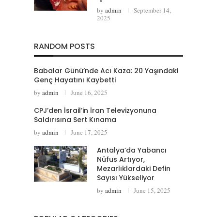
by
admin
September 14,
2025
RANDOM POSTS
Babalar Günü’nde Acı Kaza: 20 Yaşındaki
Genç Hayatını Kaybetti
by
admin
June 16, 2025
CPJ’den İsrail’in İran Televizyonuna
Saldırısına Sert Kınama
by
admin
June 17, 2025
Antalya’da Yabancı
Nüfus Artıyor,
Mezarlıklardaki Defin
Sayısı Yükseliyor
by
admin
June 15, 2025