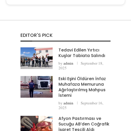
EDITOR'S PICK
Tedavi Edilen Yırtıcı
Kuşlar Tabiata Salındı
by
admin
September 18,
2025
Eski Eşini Öldüren İnfaz
Muhafaza Memuruna
Ağırlaştırılmış Mahpus
İstemi
by
admin
September 16,
2025
Afyon Pastırması ve
Sucuğu AB’den Coğrafik
İşaret Tescili Aldı