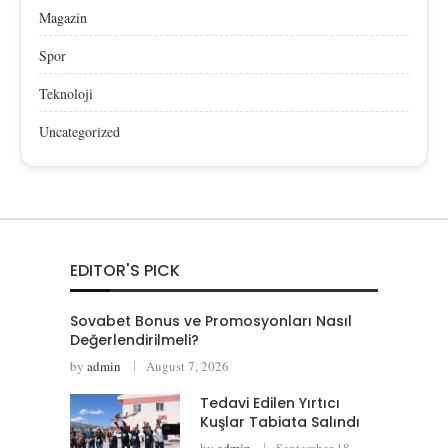
Magazin
Spor
Teknoloji
Uncategorized
EDITOR'S PICK
Sovabet Bonus ve Promosyonları Nasıl
Değerlendirilmeli?
by
admin
August 7, 2026
Tedavi Edilen Yırtıcı
Kuşlar Tabiata Salındı
by
admin
September 18,