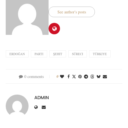
See author's posts
ERDOĞAN
PARTI
ŞEHIT
SÜRECI
TÜRKIYE
0 comments
0
ADMIN