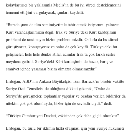
kolaylaştırıcı bir yaklaşımla Meclis’in de bu iyi süreci desteklemesini
temenni ettiğini vurgulayarak, şunları kaydetti:
“Burada şunu da tüm samimiyetimle tabir etmek istiyorum; yalnızca
Kürt vatandaşlarımızın değil, Irak ve Suriye’deki Kürt kardeşimin
problemi de unutmayın bizim problemimizdir. Onlarla da bu süreci
görüşüyoruz, konuşuyoruz ve onlar da çok keyifli. Türkiye’deki bu
gelişmeler, hele hele dünkü atılan adımlar Irak’ta çok farklı sesler
meydana getirdi. Suriye’deki Kürt kardeşimin de huzur, barış ve
emniyet içinde yaşaması bizim olmazsa olmazımızdır.”
Erdoğan, ABD’nin Ankara Büyükelçisi Tom Barrack’ın birebir vakitte
Suriye Özel Temsilcisi de olduğuna dikkati çekerek, “Onlar da
Suriye’de görüşmeler, toplantılar yaptılar ve oradan verilen bildiriler da
nitekim çok çok olumluydu, bizler için de sevindiriciydi.” dedi.
“Türkiye Cumhuriyeti Devleti, eskisinden çok daha güçlü olacaktır”
Erdoğan, bu türlü bir iklimin hızla oluşması için yeni Suriye hükümeti