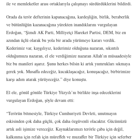
ile ve memleketler arası ortaklarıyla çalışmayı sürdürdüklerini bildirdi.
Orada da terör defterinin kapanacağına, kardeşliğin, birlik, beraberlik
ve bütünlüğün kazanacağına yürekten inandıklarını vurgulayan
Erdoğan, “Şimdi AK Parti, Milliyetçi Hareket Partisi, DEM, biz en
azından üçlü olarak bu yola bir arada yürümeye kararı verdik.
Kederimiz var, kaygılıyız, kederimiz olduğuna nazaran, sıkıntılı
olduğumuza nazaran, el ele verdiğimize nazaran Allah’ın müsaadesiyle
biz bu manileri aşarız. Şunu herkes bilsin ki artık yumrukları sıkmaya
gerek yok. Musaffa edeceğiz, kucaklaşacağız, konuşacağız, birbirimize
karşı adım atarak yürüyeceğiz.” diye konuştu.
El ele, gönül gönüle Türkiye Yüzyılı’nı birlikte inşa edeceklerini
vurgulayan Erdoğan, şöyle devam etti:
“Terörün bitmesiyle, Türkiye Cumhuriyeti Devleti, unutmayın
eskisinden çok daha güçlü, çok daha özgüvenli olacaktır. Gücümüzü
artık asli işimize vereceğiz. Kaynaklarımızı terörle çaba için değil,
kalkınma için refah için müreffeh ve muzaffer bir Türkiye için seferber