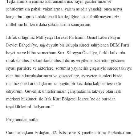
Teşkilatımızın isimsiz kahramanlarına, sayın gazilerimize ve
şehitlerimizin pahalı yakınlarına, yarım asırdır yaşadığı onca acıya
karşın bu topraklardaki ebedi kardeşliğine leke sürdürmeyen aziz
milletime bir kere daha şükranlarımı sunuyorum.
İttifak ortağımız Milliyetçi Hareket Partisinin Genel Lideri Sayın
Devlet Bahçeli’ye, sağ duyulu bir üslupla süreci sahiplenen DEM Parti
heyetine ve bilhassa merhum Sırrı Süreyya Öncü’ye, farklı kulvarda
olsak da ulusal sıkıntılarda ulusal duruş sergileme basiretini gösteren
siyasi partilere ve aktörlere, sorumlu yayıncılık çizgisiyle sürece takviye
olan basın kuruluşlarımıza ve gazetecilere, ayrıyeten isimleri bizde
mahfuz öteki arkadaşlarımıza bugün bir kez daha kalpten teşekkür
ediyorum. Güvenlik ünitelerimizin çalışmalarına takviye olan Irak
merkezi hükümeti ile Irak Kürt Bölgesel İdaresi’ne de buradan
teşekkürlerimi iletiyorum.”
Programdan notlar
Cumhurbaşkanı Erdoğan, 32. İstişare ve Kıymetlendirme Toplantısı’nın