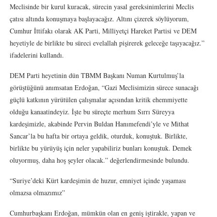
Meclisinde bir kurul kuracak, sürecin yasal gereksinimlerini Meclis
çatısı altında konuşmaya başlayacağız. Altını çizerek söylüyorum,
Cumhur İttifakı olarak AK Parti, Milliyetçi Hareket Partisi ve DEM
heyetiyle de birlikte bu süreci evelallah pişirerek geleceğe taşıyacağız.”
ifadelerini kullandı.
DEM Parti heyetinin dün TBMM Başkanı Numan Kurtulmuş’la
görüştüğünü anımsatan Erdoğan, “Gazi Meclisimizin sürece sunacağı
güçlü katkının yürütülen çalışmalar açısından kritik ehemmiyette
olduğu kanaatindeyiz. İşte bu süreçte merhum Sırrı Süreyya
kardeşimizle, akabinde Pervin Buldan Hanımefendi’yle ve Mithat
Sancar’la bu hafta bir ortaya geldik, oturduk, konuştuk. Birlikte,
birlikte bu yürüyüş için neler yapabiliriz bunları konuştuk. Demek
oluyormuş, daha hoş şeyler olacak.” değerlendirmesinde bulundu.
“Suriye’deki Kürt kardeşimin de huzur, emniyet içinde yaşaması
olmazsa olmazımız”
Cumhurbaşkanı Erdoğan, mümkün olan en geniş iştirakle, yapan ve