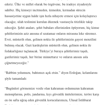
ederiz. Ülke ve millet olarak bu özgüvene, bu iradeye ziyadesiyle
sahibiz. Hiç kimseyi incitmeden, üzmeden, kırmadan sürecin
hassasiyetine uygun halde işin hızla nihayete ermesi için kolaylaştırıcı
olacağız, silah teslimini kurulan düzenek vasıtasıyla titizlikle takip
edeceğiz. Şehit anaları, şehit babaları ellerinizden öpüyorum, hiç kimse
şehitlerimizin aziz anısına el uzatamaz onların mirasına leke süremez.
Evet, müsterih olun, gelinen nokta ile şehitlerimizin gayesi menzilini
bulmuş olacak. Gazi kardeşlerim müsterih olun, gelinen nokta ile
fedakarlığınız taçlanacak. Türkiye’yi buraya şehitlerimiz taşıdı,
gazilerimiz taşıdı, her birine minnettarız ve onların anısını asla
çiğnetmeyeceğiz.”
“Rabbim yolumuzu, bahtımızı açık etsin.” diyen Erdoğan, kelamlarını
şöyle tamamladı:
“Bugünleri görmemize vesile olan kahraman ordumuzun kahraman
mensuplarına, polis, jandarma, kıyı güvenlik ünitelerimize, teröre karşı
en ön safta uğraş eden güvenlik korucularımıza, Ulusal İstihbarat