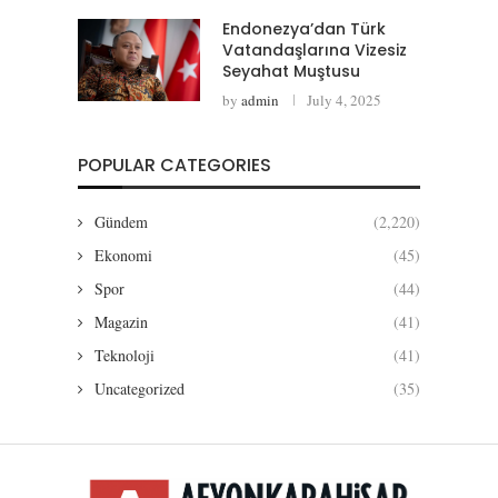
Endonezya’dan Türk
Vatandaşlarına Vizesiz
Seyahat Muştusu
by
admin
July 4, 2025
POPULAR CATEGORIES
Gündem
(2,220)
Ekonomi
(45)
Spor
(44)
Magazin
(41)
Teknoloji
(41)
Uncategorized
(35)