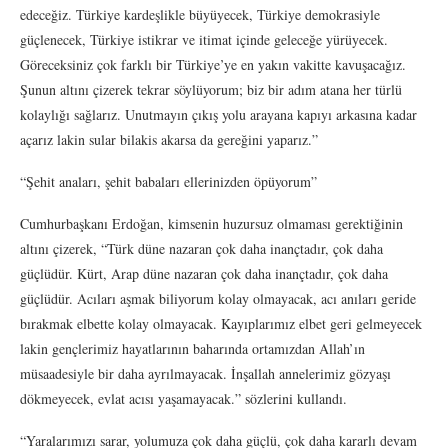
edeceğiz. Türkiye kardeşlikle büyüyecek, Türkiye demokrasiyle
güçlenecek, Türkiye istikrar ve itimat içinde geleceğe yürüyecek.
Göreceksiniz çok farklı bir Türkiye’ye en yakın vakitte kavuşacağız.
Şunun altını çizerek tekrar söylüyorum; biz bir adım atana her türlü
kolaylığı sağlarız. Unutmayın çıkış yolu arayana kapıyı arkasına kadar
açarız lakin sular bilakis akarsa da gereğini yaparız.”
“Şehit anaları, şehit babaları ellerinizden öpüyorum”
Cumhurbaşkanı Erdoğan, kimsenin huzursuz olmaması gerektiğinin
altını çizerek, “Türk düne nazaran çok daha inançtadır, çok daha
güçlüdür. Kürt, Arap düne nazaran çok daha inançtadır, çok daha
güçlüdür. Acıları aşmak biliyorum kolay olmayacak, acı anıları geride
bırakmak elbette kolay olmayacak. Kayıplarımız elbet geri gelmeyecek
lakin gençlerimiz hayatlarının baharında ortamızdan Allah’ın
müsaadesiyle bir daha ayrılmayacak. İnşallah annelerimiz gözyaşı
dökmeyecek, evlat acısı yaşamayacak.” sözlerini kullandı.
“Yaralarımızı sarar, yolumuza çok daha güçlü, çok daha kararlı devam