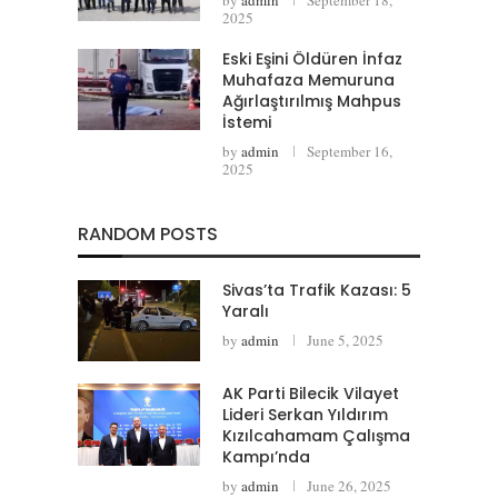
2025
Eski Eşini Öldüren İnfaz
Muhafaza Memuruna
Ağırlaştırılmış Mahpus
İstemi
by
admin
September 16,
2025
RANDOM POSTS
Sivas’ta Trafik Kazası: 5
Yaralı
by
admin
June 5, 2025
AK Parti Bilecik Vilayet
Lideri Serkan Yıldırım
Kızılcahamam Çalışma
Kampı’nda
by
admin
June 26, 2025