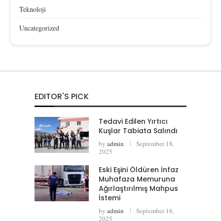
Teknoloji
Uncategorized
EDITOR'S PICK
Tedavi Edilen Yırtıcı
Kuşlar Tabiata Salındı
by
admin
September 18,
2025
Eski Eşini Öldüren İnfaz
Muhafaza Memuruna
Ağırlaştırılmış Mahpus
İstemi
by
admin
September 16,
2025