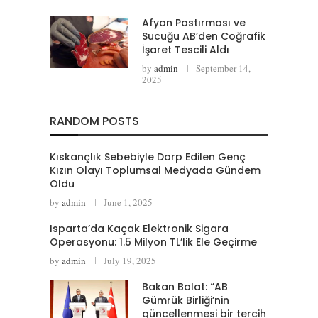
Afyon Pastırması ve
Sucuğu AB’den Coğrafik
İşaret Tescili Aldı
by
admin
September 14,
2025
RANDOM POSTS
Kıskançlık Sebebiyle Darp Edilen Genç
Kızın Olayı Toplumsal Medyada Gündem
Oldu
by
admin
June 1, 2025
Isparta’da Kaçak Elektronik Sigara
Operasyonu: 1.5 Milyon TL’lik Ele Geçirme
by
admin
July 19, 2025
Bakan Bolat: “AB
Gümrük Birliği’nin
güncellenmesi bir tercih