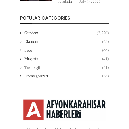
by
admin
July 14, 2025
POPULAR CATEGORIES
Gündem
(2,220)
Ekonomi
(45)
Spor
(44)
Magazin
(41)
Teknoloji
(41)
Uncategorized
(34)