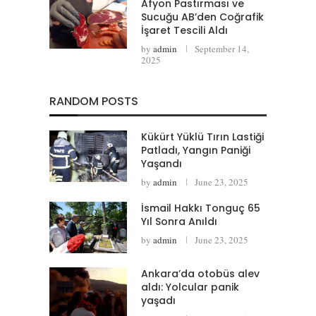
Afyon Pastırması ve
Sucuğu AB’den Coğrafik
İşaret Tescili Aldı
by
admin
September 14,
2025
RANDOM POSTS
Kükürt Yüklü Tırın Lastiği
Patladı, Yangın Paniği
Yaşandı
by
admin
June 23, 2025
İsmail Hakkı Tonguç 65
Yıl Sonra Anıldı
by
admin
June 23, 2025
Ankara’da otobüs alev
aldı: Yolcular panik
yaşadı