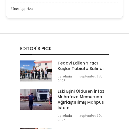
Uncategorized
EDITOR'S PICK
Tedavi Edilen Yırtıcı
Kuşlar Tabiata Salındı
by
admin
September 18,
2025
Eski Eşini Öldüren İnfaz
Muhafaza Memuruna
Ağırlaştırılmış Mahpus
İstemi
by
admin
September 16,
2025