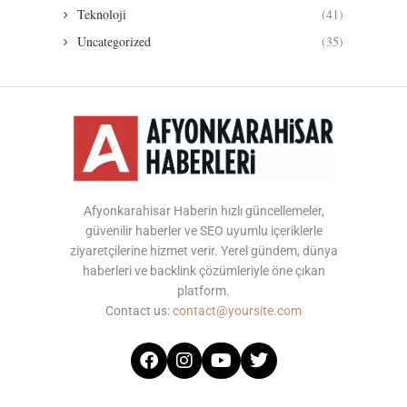
Teknoloji
(41)
Uncategorized
(35)
Afyonkarahisar Haberin hızlı güncellemeler,
güvenilir haberler ve SEO uyumlu içeriklerle
ziyaretçilerine hizmet verir. Yerel gündem, dünya
haberleri ve backlink çözümleriyle öne çıkan
platform.
Contact us:
contact@yoursite.com