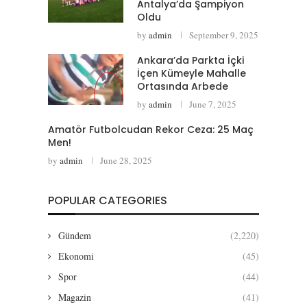
Antalya’da Şampiyon
Oldu
by
admin
September 9, 2025
Ankara’da Parkta İçki
İçen Kümeyle Mahalle
Ortasında Arbede
by
admin
June 7, 2025
Amatör Futbolcudan Rekor Ceza: 25 Maç
Men!
by
admin
June 28, 2025
POPULAR CATEGORIES
Gündem
(2,220)
Ekonomi
(45)
Spor
(44)
Magazin
(41)