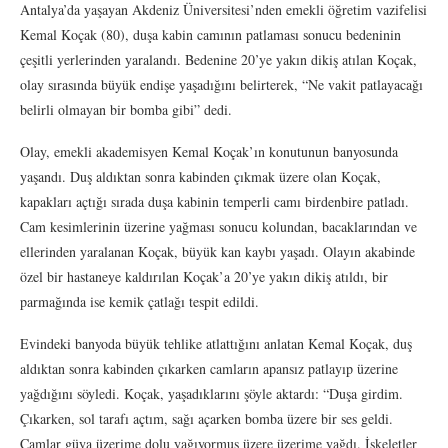
Antalya’da yaşayan Akdeniz Üniversitesi’nden emekli öğretim vazifelisi
Kemal Koçak (80), duşa kabin camının patlaması sonucu bedeninin
çeşitli yerlerinden yaralandı. Bedenine 20’ye yakın dikiş atılan Koçak,
olay sırasında büyük endişe yaşadığını belirterek, “Ne vakit patlayacağı
belirli olmayan bir bomba gibi” dedi.
Olay, emekli akademisyen Kemal Koçak’ın konutunun banyosunda
yaşandı. Duş aldıktan sonra kabinden çıkmak üzere olan Koçak,
kapakları açtığı sırada duşa kabinin temperli camı birdenbire patladı.
Cam kesimlerinin üzerine yağması sonucu kolundan, bacaklarından ve
ellerinden yaralanan Koçak, büyük kan kaybı yaşadı. Olayın akabinde
özel bir hastaneye kaldırılan Koçak’a 20’ye yakın dikiş atıldı, bir
parmağında ise kemik çatlağı tespit edildi.
Evindeki banyoda büyük tehlike atlattığını anlatan Kemal Koçak, duş
aldıktan sonra kabinden çıkarken camların apansız patlayıp üzerine
yağdığını söyledi. Koçak, yaşadıklarını şöyle aktardı: “Duşa girdim.
Çıkarken, sol tarafı açtım, sağı açarken bomba üzere bir ses geldi.
Camlar güya üzerime dolu yağıyormuş üzere üzerime yağdı. İskeletler