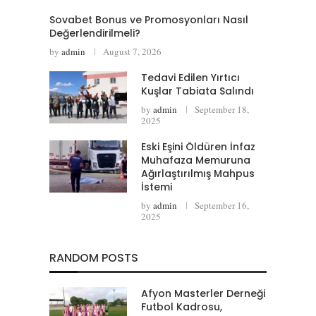
Sovabet Bonus ve Promosyonları Nasıl
Değerlendirilmeli?
by
admin
August 7, 2026
Tedavi Edilen Yırtıcı
Kuşlar Tabiata Salındı
by
admin
September 18,
2025
Eski Eşini Öldüren İnfaz
Muhafaza Memuruna
Ağırlaştırılmış Mahpus
İstemi
by
admin
September 16,
2025
RANDOM POSTS
Afyon Masterler Derneği
Futbol Kadrosu,