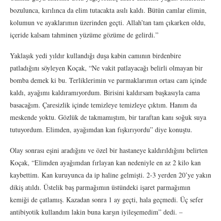
bozulunca, kırılınca da elim tutacakta asılı kaldı. Bütün camlar elimin,
kolumun ve ayaklarımın üzerinden geçti. Allah’tan tam çıkarken oldu,
içeride kalsam tahminen yüzüme gözüme de gelirdi.”
Yaklaşık yedi yıldır kullandığı duşa kabin camının birdenbire
patladığını söyleyen Koçak, “Ne vakit patlayacağı belirli olmayan bir
bomba demek ki bu. Terliklerimin ve parmaklarımın ortası cam içinde
kaldı, ayağımı kaldıramıyordum. Birisini kaldırsam başkasıyla cama
basacağım. Çaresizlik içinde temizleye temizleye çıktım. Hanım da
meskende yoktu. Gözlük de takmamıştım, bir taraftan kanı soğuk suya
tutuyordum. Elimden, ayağımdan kan fışkırıyordu” diye konuştu.
Olay sonrası eşini aradığını ve özel bir hastaneye kaldırıldığını belirten
Koçak, “Elimden ayağımdan fırlayan kan nedeniyle en az 2 kilo kan
kaybettim. Kan kuruyunca da ip haline gelmişti. 2-3 yerden 20’ye yakın
dikiş atıldı. Üstelik baş parmağımın üstündeki işaret parmağımın
kemiği de çatlamış. Kazadan sonra 1 ay geçti, hala geçmedi. Üç sefer
antibiyotik kullandım lakin buna karşın iyileşemedim” dedi. –