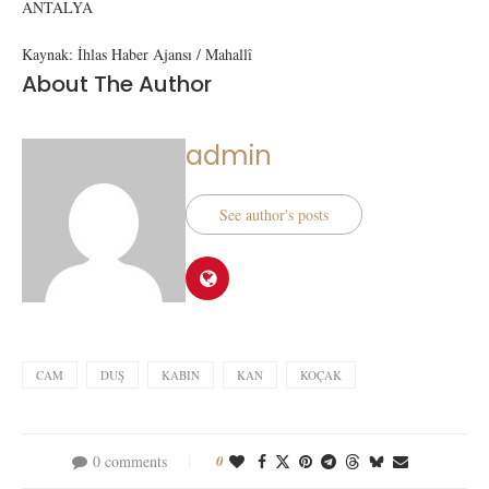
ANTALYA
Kaynak: İhlas Haber Ajansı / Mahallî
About The Author
admin
See author's posts
CAM
DUŞ
KABIN
KAN
KOÇAK
0 comments
0