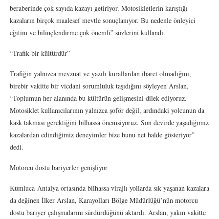
beraberinde çok sayıda kazayı getiriyor. Motosikletlerin karıştığı
kazaların birçok maalesef mevtle sonuçlanıyor. Bu nedenle önleyici
eğitim ve bilinçlendirme çok önemli” sözlerini kullandı.
“Trafik bir kültürdür”
Trafiğin yalnızca mevzuat ve yazılı kurallardan ibaret olmadığını,
birebir vakitte bir vicdani sorumluluk taşıdığını söyleyen Arslan,
“Toplumun her alanında bu kültürün gelişmesini dilek ediyoruz.
Motosiklet kullanıcılarının yalnızca şoför değil, ardındaki yolcunun da
kask takması gerektiğini bilhassa önemsiyoruz. Son devirde yaşadığımız
kazalardan edindiğimiz deneyimler bize bunu net halde gösteriyor”
dedi.
Motorcu dostu bariyerler genişliyor
Kumluca-Antalya ortasında bilhassa virajlı yollarda sık yaşanan kazalara
da değinen İlker Arslan, Karayolları Bölge Müdürlüğü’nün motorcu
dostu bariyer çalışmalarını sürdürdüğünü aktardı. Arslan, yakın vakitte