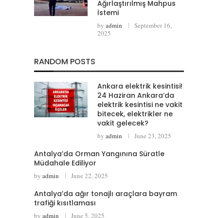
Ağırlaştırılmış Mahpus
İstemi
by
admin
September 16,
2025
RANDOM POSTS
Ankara elektrik kesintisi!
24 Haziran Ankara’da
elektrik kesintisi ne vakit
bitecek, elektrikler ne
vakit gelecek?
by
admin
June 23, 2025
Antalya’da Orman Yangınına Süratle
Müdahale Ediliyor
by
admin
June 22, 2025
Antalya’da ağır tonajlı araçlara bayram
trafiği kısıtlaması
by
admin
June 5, 2025