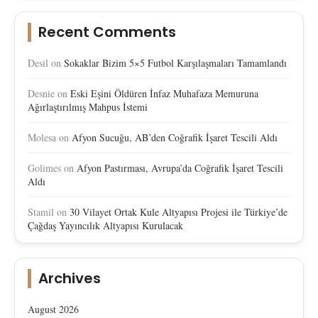
Recent Comments
Desil
on
Sokaklar Bizim 5×5 Futbol Karşılaşmaları Tamamlandı
Desnie
on
Eski Eşini Öldüren İnfaz Muhafaza Memuruna
Ağırlaştırılmış Mahpus İstemi
Molesa
on
Afyon Sucuğu, AB’den Coğrafik İşaret Tescili Aldı
Golimes
on
Afyon Pastırması, Avrupa’da Coğrafik İşaret Tescili
Aldı
Stamil
on
30 Vilayet Ortak Kule Altyapısı Projesi ile Türkiye’de
Çağdaş Yayıncılık Altyapısı Kurulacak
Archives
August 2026