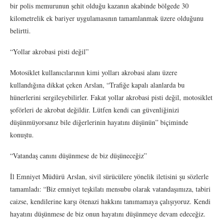
bir polis memurunun şehit olduğu kazanın akabinde bölgede 30
kilometrelik ek bariyer uygulamasının tamamlanmak üzere olduğunu
belirtti.
“Yollar akrobasi pisti değil”
Motosiklet kullanıcılarının kimi yolları akrobasi alanı üzere
kullandığına dikkat çeken Arslan, “Trafiğe kapalı alanlarda bu
hünerlerini sergileyebilirler. Fakat yollar akrobasi pisti değil, motosiklet
şoförleri de akrobat değildir. Lütfen kendi can güvenliğinizi
düşünmüyorsanız bile diğerlerinin hayatını düşünün” biçiminde
konuştu.
“Vatandaş canını düşünmese de biz düşüneceğiz”
İl Emniyet Müdürü Arslan, sivil sürücülere yönelik iletisini şu sözlerle
tamamladı: “Biz emniyet teşkilatı mensubu olarak vatandaşımıza, tabiri
caizse, kendilerine karşı ötenazi hakkını tanımamaya çalışıyoruz. Kendi
hayatını düşünmese de biz onun hayatını düşünmeye devam edeceğiz.