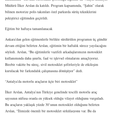
Müdürü İlker Arslan da katıldı. Program kapsamında, “Şahin” olarak
bilinen motorize polis takımları özel parkurda sürüş tekniklerini
pekiştirici eğitimden geçirildi.
Eğitim bir haftaya tamamlanacak
Ankara’dan gelen eğitmenlerle birlikte sürdürülen programın üç gündür
devam ettiğini belirten Arslan, eğitimin bir haftalık sürece yayılacağını
söyledi. Arslan, “Bu eğitimlerle vazifeli arkadaşlarımızın motosiklet
kullanımında daha şuurlu, faal ve işlevsel olmalarını amaçlıyoruz.
Birebir vakitte bu süreç, sivil motosiklet şoförleriyle de etkileşim
kurulacak bir farkındalık çalışmasına dönüşüyor” dedi.
“Antalya’da motorlu araçların üçte biri motosiklet”
İlker Arslan, Antalya’nın Türkiye genelinde tescilli motorlu araç
sayısının nüfusa oranla en yüksek olduğu vilayet olduğunu vurguladı.
Bu araçların yaklaşık yüzde 30’unun motosiklet olduğunu belirten
Arslan, “İlimizde önemli bir motosiklet sirkülasyonu var. Bu da