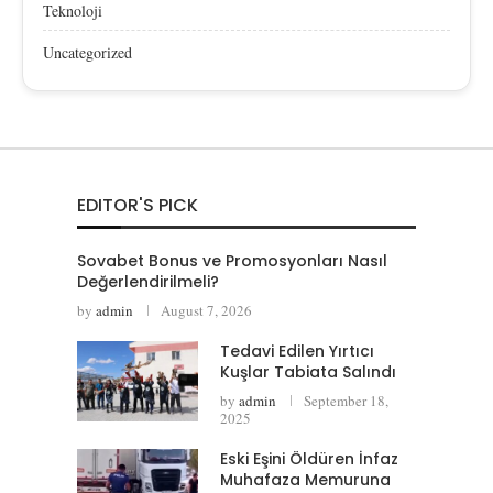
Teknoloji
Uncategorized
EDITOR'S PICK
Sovabet Bonus ve Promosyonları Nasıl
Değerlendirilmeli?
by
admin
August 7, 2026
Tedavi Edilen Yırtıcı
Kuşlar Tabiata Salındı
by
admin
September 18,
2025
Eski Eşini Öldüren İnfaz
Muhafaza Memuruna