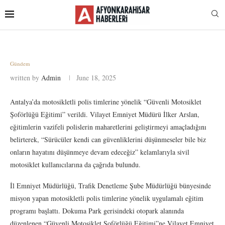
Gündem
written by
Admin
June 18, 2025
Antalya’da motosikletli polis timlerine yönelik “Güvenli Motosiklet
Şoförlüğü Eğitimi” verildi. Vilayet Emniyet Müdürü İlker Arslan,
eğitimlerin vazifeli polislerin maharetlerini geliştirmeyi amaçladığını
belirterek, “Sürücüler kendi can güvenliklerini düşünmeseler bile biz
onların hayatını düşünmeye devam edeceğiz” kelamlarıyla sivil
motosiklet kullanıcılarına da çağrıda bulundu.
İl Emniyet Müdürlüğü, Trafik Denetleme Şube Müdürlüğü bünyesinde
misyon yapan motosikletli polis timlerine yönelik uygulamalı eğitim
programı başlattı. Dokuma Park gerisindeki otopark alanında
düzenlenen “Güvenli Motosiklet Şoförlüğü Eğitimi”ne Vilayet Emniyet