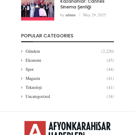
Kazananlar: Cannes
Sinema Şenliği
by
admin
May 29, 2025
POPULAR CATEGORIES
Gündem
(2,220)
Ekonomi
(45)
Spor
(44)
Magazin
(41)
Teknoloji
(41)
Uncategorized
(34)