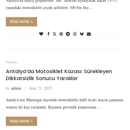
Antalya’da asayiş gruplarının ‘dur’ ihtarına uymayarak kaçan 13-15
yaşındaki motosikletli çocuk şoförlere 100 bin lira …
READ MORE
Gündem
Antalya’da Motosiklet Kazası: Sürekleyen
Dikkatsizlik Sonucu Yaralılar
by
admin
June 21, 2025
Antalya’nın Manavgat ilçesinde motosikletle hafif ticari aracın çarpması
sonucu iki kişi yaralandı. Kazanın güvenlik kamerasına …
READ MORE