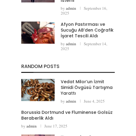
İstemi
by
admin
September 16,
2025
Afyon Pastırması ve
Sucuğu AB’den Coğrafik
İşaret Tescili Aldı
by
admin
September 14,
2025
RANDOM POSTS
Vedat Milor’un İzmit
Simidi Övgüsü Tartışma
Yarattı
by
admin
June 4, 2025
Borussia Dortmund ve Fluminense Golsüz
Beraberlik Aldı
by
admin
June 17, 2025