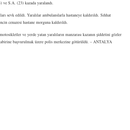
) ve S.A. (23) kazada yaralandı.
ları sevk edildi. Yaralılar ambulanslarla hastaneye kaldırıldı. Sıhhat
encin cenazesi hastane morguna kaldırıldı.
otosikletler ve yerde yatan yaralıların manzarası kazanın şiddetini gözler
örü tabirine başvurulmak üzere polis merkezine götürüldü. – ANTALYA