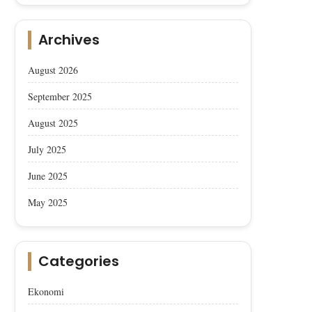
Archives
August 2026
September 2025
Afyon Sucuğu, AB’den Coğrafik
Afyon Sucuğu AB’den Co
İşaret Tescili Aldı
İşaret Tescili Aldı
August 2025
July 2025
June 2025
May 2025
Categories
Ekonomi