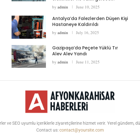
by
admin
June 10, 2025
Antalya’da Falezlerden Düşen Kişi
Hastaneye Kaldırıldı
by
admin
July 16, 2025
Gazipaşa’da Peçete Yüklü Tır
Alev Alev Yandı
by
admin
June 11, 2025
ler ve SEO uyumlu içeriklerle ziyaretçilerine hizmet verir. Yerel gündem, 
Contact us:
contact@yoursite.com