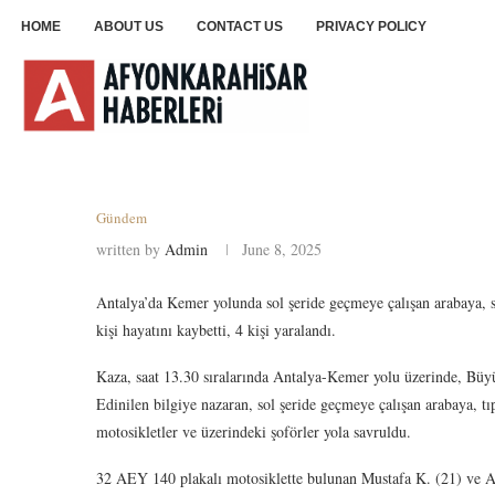
HOME
ABOUT US
CONTACT US
PRIVACY POLICY
Gündem
written by
Admin
June 8, 2025
Antalya’da Kemer yolunda sol şeride geçmeye çalışan arabaya, 
kişi hayatını kaybetti, 4 kişi yaralandı.
Kaza, saat 13.30 sıralarında Antalya-Kemer yolu üzerinde, Büyük
Edinilen bilgiye nazaran, sol şeride geçmeye çalışan arabaya, tıp
motosikletler ve üzerindeki şoförler yola savruldu.
32 AEY 140 plakalı motosiklette bulunan Mustafa K. (21) ve Ad