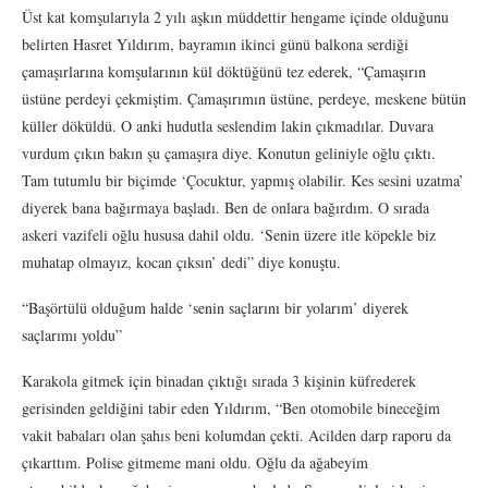
Üst kat komşularıyla 2 yılı aşkın müddettir hengame içinde olduğunu
belirten Hasret Yıldırım, bayramın ikinci günü balkona serdiği
çamaşırlarına komşularının kül döktüğünü tez ederek, “Çamaşırın
üstüne perdeyi çekmiştim. Çamaşırımın üstüne, perdeye, meskene bütün
küller döküldü. O anki hudutla seslendim lakin çıkmadılar. Duvara
vurdum çıkın bakın şu çamaşıra diye. Konutun geliniyle oğlu çıktı.
Tam tutumlu bir biçimde ‘Çocuktur, yapmış olabilir. Kes sesini uzatma’
diyerek bana bağırmaya başladı. Ben de onlara bağırdım. O sırada
askeri vazifeli oğlu hususa dahil oldu. ‘Senin üzere itle köpekle biz
muhatap olmayız, kocan çıksın’ dedi” diye konuştu.
“Başörtülü olduğum halde ‘senin saçlarını bir yolarım’ diyerek
saçlarımı yoldu”
Karakola gitmek için binadan çıktığı sırada 3 kişinin küfrederek
gerisinden geldiğini tabir eden Yıldırım, “Ben otomobile bineceğim
vakit babaları olan şahıs beni kolumdan çekti. Acilden darp raporu da
çıkarttım. Polise gitmeme mani oldu. Oğlu da ağabeyim