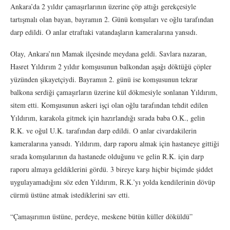
Ankara’da 2 yıldır çamaşırlarının üzerine çöp attığı gerekçesiyle
tartışmalı olan bayan, bayramın 2. Günü komşuları ve oğlu tarafından
darp edildi. O anlar etraftaki vatandaşların kameralarına yansıdı.
Olay, Ankara’nın Mamak ilçesinde meydana geldi. Savlara nazaran,
Hasret Yıldırım 2 yıldır komşusunun balkondan aşağı döktüğü çöpler
yüzünden şikayetçiydi. Bayramın 2. günü ise komşusunun tekrar
balkona serdiği çamaşırların üzerine kül dökmesiyle sonlanan Yıldırım,
sitem etti. Komşusunun askeri işçi olan oğlu tarafından tehdit edilen
Yıldırım, karakola gitmek için hazırlandığı sırada baba O.K., gelin
R.K. ve oğul U.K. tarafından darp edildi. O anlar civardakilerin
kameralarına yansıdı. Yıldırım, darp raporu almak için hastaneye gittiği
sırada komşularının da hastanede olduğunu ve gelin R.K. için darp
raporu almaya geldiklerini gördü. 3 bireye karşı hiçbir biçimde şiddet
uygulayamadığını söz eden Yıldırım, R.K.’yı yolda kendilerinin dövüp
cürmü üstüne atmak istediklerini sav etti.
“Çamaşırımın üstüne, perdeye, meskene bütün küller döküldü”