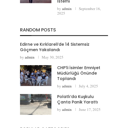
İstemi
by
admin
September 16,
2025
RANDOM POSTS
Edirne ve Kırklareli’de 14 Sistemsiz
Göçmen Yakalandı
by
admin
May 30, 2025
CHP’li İsimler Emniyet
Müdürlüğü Önünde
Toplandı
by
admin
July 4, 2025
Polatlı’da Kuşkulu
Çanta Panik Yarattı
by
admin
June 17, 2025