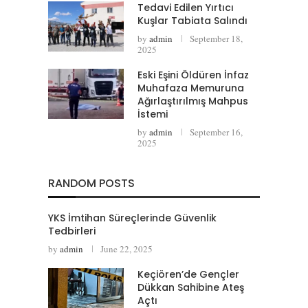
Tedavi Edilen Yırtıcı
Kuşlar Tabiata Salındı
by
admin
September 18,
2025
Eski Eşini Öldüren İnfaz
Muhafaza Memuruna
Ağırlaştırılmış Mahpus
İstemi
by
admin
September 16,
2025
RANDOM POSTS
YKS İmtihan Süreçlerinde Güvenlik
Tedbirleri
by
admin
June 22, 2025
Keçiören’de Gençler
Dükkan Sahibine Ateş
Açtı