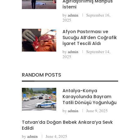
Ağırlaştırılmış Mahpus
İstemi
by
admin
September 16,
2025
Afyon Pastırması ve
Sucuğu AB’den Coğrafik
İşaret Tescili Aldı
by
admin
September 14,
2025
RANDOM POSTS
Antalya-Konya
Karayolunda Bayram
Tatili Dönüşü Yoğunluğu
by
admin
June 9, 2025
Tatvan’da Doğan Bebek Ankara’ya Sevk
Edildi
by
admin
June 4, 2025