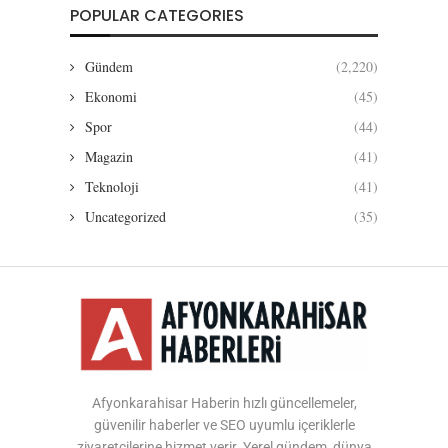
POPULAR CATEGORIES
Gündem
(2,220)
Ekonomi
(45)
Spor
(44)
Magazin
(41)
Teknoloji
(41)
Uncategorized
(35)
Afyonkarahisar Haberin hızlı güncellemeler,
güvenilir haberler ve SEO uyumlu içeriklerle
ziyaretçilerine hizmet verir. Yerel gündem, dünya