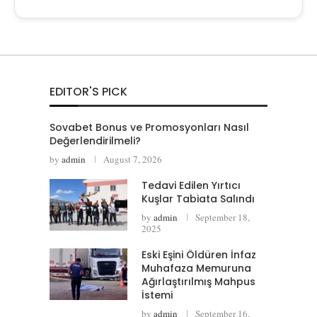
EDITOR'S PICK
Sovabet Bonus ve Promosyonları Nasıl
Değerlendirilmeli?
by
admin
August 7, 2026
Tedavi Edilen Yırtıcı
Kuşlar Tabiata Salındı
by
admin
September 18,
2025
Eski Eşini Öldüren İnfaz
Muhafaza Memuruna
Ağırlaştırılmış Mahpus
İstemi
by
admin
September 16,