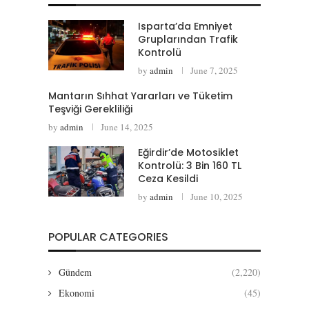
Isparta’da Emniyet
Gruplarından Trafik
Kontrolü
by
admin
June 7, 2025
Mantarın Sıhhat Yararları ve Tüketim
Teşviği Gerekliliği
by
admin
June 14, 2025
Eğirdir’de Motosiklet
Kontrolü: 3 Bin 160 TL
Ceza Kesildi
by
admin
June 10, 2025
POPULAR CATEGORIES
Gündem
(2,220)
Ekonomi
(45)