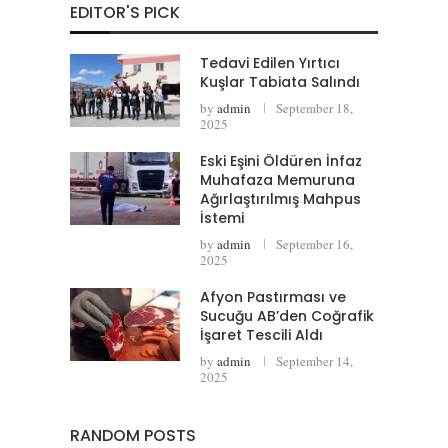
EDITOR'S PICK
Tedavi Edilen Yırtıcı
Kuşlar Tabiata Salındı
by
admin
September 18,
2025
Eski Eşini Öldüren İnfaz
Muhafaza Memuruna
Ağırlaştırılmış Mahpus
İstemi
by
admin
September 16,
2025
Afyon Pastırması ve
Sucuğu AB’den Coğrafik
İşaret Tescili Aldı
by
admin
September 14,
2025
RANDOM POSTS