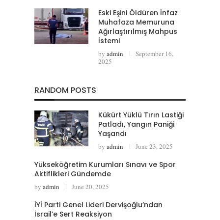
Eski Eşini Öldüren İnfaz
Muhafaza Memuruna
Ağırlaştırılmış Mahpus
İstemi
by
admin
September 16,
2025
RANDOM POSTS
Kükürt Yüklü Tırın Lastiği
Patladı, Yangın Paniği
Yaşandı
by
admin
June 23, 2025
Yükseköğretim Kurumları Sınavı ve Spor
Aktiflikleri Gündemde
by
admin
June 20, 2025
İYİ Parti Genel Lideri Dervişoğlu’ndan
İsrail’e Sert Reaksiyon