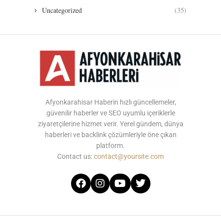
Uncategorized
(35)
Afyonkarahisar Haberin hızlı güncellemeler,
güvenilir haberler ve SEO uyumlu içeriklerle
ziyaretçilerine hizmet verir. Yerel gündem, dünya
haberleri ve backlink çözümleriyle öne çıkan
platform.
Contact us:
contact@yoursite.com