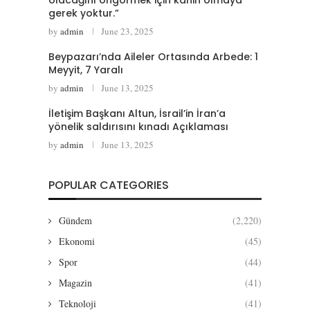
gerek yoktur.”
by
admin
June 23, 2025
Beypazarı’nda Aileler Ortasında Arbede: 1
Meyyit, 7 Yaralı
by
admin
June 13, 2025
İletişim Başkanı Altun, İsrail’in İran’a
yönelik saldırısını kınadı Açıklaması
by
admin
June 13, 2025
POPULAR CATEGORIES
Gündem
(2,220)
Ekonomi
(45)
Spor
(44)
Magazin
(41)
Teknoloji
(41)