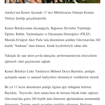
Antalya’nın Kemer ilçesinde 11’inci Milletlerarası Güneşin Konutu
Türkiye Şenliği gerçekleştirildi.
Kemer Belediyesinin dayanağıyla, Bağımsız Devletler Topluluğu
Eğitim, Kültür, Yardımlaşma ve Dayanışma Derneğince (FİLİZ),
Mustafa Ertuğrul Aker Parkı’nda düzenlenen şenlikte Gürcistan’dan 260
kişilik “Saukune” dans kümesi, klasik kıyafetleriyle sahne aldı.
Yaklaşık iki saat süren şovda dansçılar, performanslarıyla izleyicilerin
eğlenceli vakit geçirmesini sağladı.
Kemer Belediye Lider Yardımcısı Mehmet Derya Baytekin, şenliğin
açılışında sanata ve sanatsal faaliyetlere ehemmiyet verdiklerini söyledi.
Bu yıl 11’incisi düzenlenen şenliğe ilginin ağır olduğunu belirten
Baytekin, “Seyirciler, hem sanata hem de turizme büyük katkı sağlıyor.
Gürcistan’dan gelen 260 kişilik dans kümesini ağırlamaktan memnunluk
duyuyoruz. Tertipte emeği geçenlere teşekkür ediyorum. Herkesin