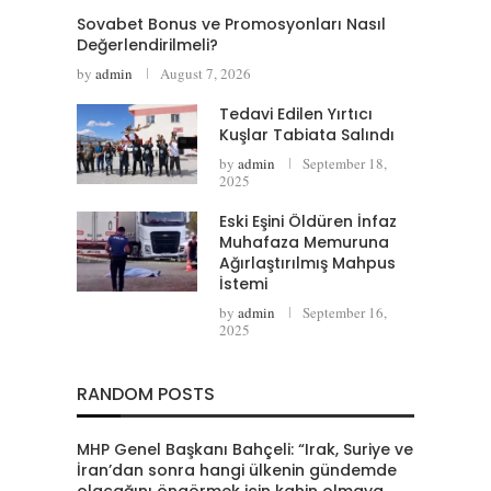
Sovabet Bonus ve Promosyonları Nasıl
Değerlendirilmeli?
by
admin
August 7, 2026
Tedavi Edilen Yırtıcı
Kuşlar Tabiata Salındı
by
admin
September 18,
2025
Eski Eşini Öldüren İnfaz
Muhafaza Memuruna
Ağırlaştırılmış Mahpus
İstemi
by
admin
September 16,
2025
RANDOM POSTS
MHP Genel Başkanı Bahçeli: “Irak, Suriye ve
İran’dan sonra hangi ülkenin gündemde
olacağını öngörmek için kahin olmaya