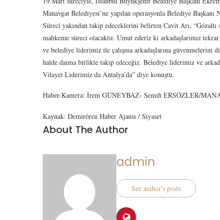
19 Mart süreciyle, İstanbul Büyükşehir Belediye Başkanı Ekrem
Manavgat Belediyesi’ne yapılan operasyonla Belediye Başkanı Niy
Süreci yakından takip edeceklerini belirten Cavit Arı, “Gözaltı 
mahkeme süreci olacaktır. Umut ederiz ki arkadaşlarımız tekrar v
ve belediye liderimiz ile çalışma arkadaşlarına güvenmelerini d
halde daima birlikte takip edeceğiz. Belediye liderimiz ve ar
Vilayet Liderimiz da Antalya’da” diye konuştu.
Haber-Kamera: İrem GÜNEYBAZ- Semih ERSÖZLER/MANAV
Kaynak: Demirören Haber Ajansı / Siyaset
About The Author
admin
See author's posts