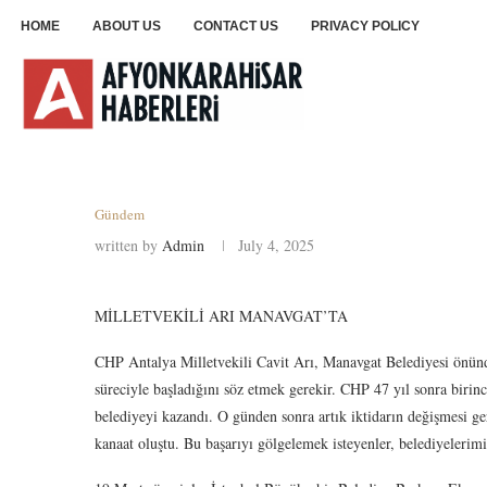
HOME
ABOUT US
CONTACT US
PRIVACY POLICY
Gündem
written by
Admin
July 4, 2025
MİLLETVEKİLİ ARI MANAVGAT’TA
CHP Antalya Milletvekili Cavit Arı, Manavgat Belediyesi önünd
süreciyle başladığını söz etmek gerekir. CHP 47 yıl sonra birinc
belediyeyi kazandı. O günden sonra artık iktidarın değişmesi ger
kanaat oluştu. Bu başarıyı gölgelemek isteyenler, belediyelerimi