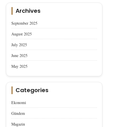
Archives
September 2025
August 2025
July 2025
Afyon Sucuğu, AB’den Coğrafik
Afyon Sucuğu AB’den Co
June 2025
İşaret Tescili Aldı
İşaret Tescili Aldı
May 2025
Categories
Ekonomi
Gündem
Magazin