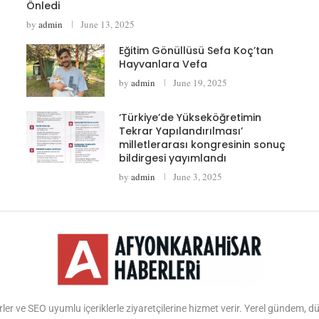
Önledi
by
admin
June 13, 2025
Eğitim Gönüllüsü Sefa Koç’tan
Hayvanlara Vefa
by
admin
June 19, 2025
‘Türkiye’de Yükseköğretimin
Tekrar Yapılandırılması’
milletlerarası kongresinin sonuç
bildirgesi yayımlandı
by
admin
June 3, 2025
ler ve SEO uyumlu içeriklerle ziyaretçilerine hizmet verir. Yerel gündem, 