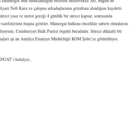
 İmamoğlu’nun tutuklandığını belirten Milletvekili Arı, bugün de
azi Nefi Kara ve çalışma arkadaşlarının gözaltına alındığını kaydetti.
süreci yasa ve metot gereği 4 günlük bir süreci kapsar, sonrasında
azifelerinin başına gelirler. Manavgat halkına öncelikle sabırlı olmalarını
iliyorum. Cumhuriyet Halk Partisi örgütü buradadır. Süreci dikkatli bir
kadaşları şu an Antalya Emniyet Müdürlüğü KOM Şube’ye götürülüyor.
GAT (Antalya),