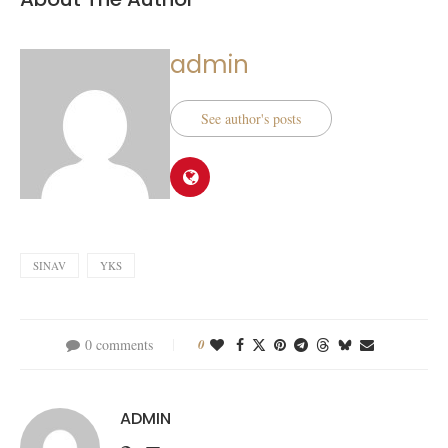
admin
See author's posts
SINAV
YKS
0 comments
0
ADMIN