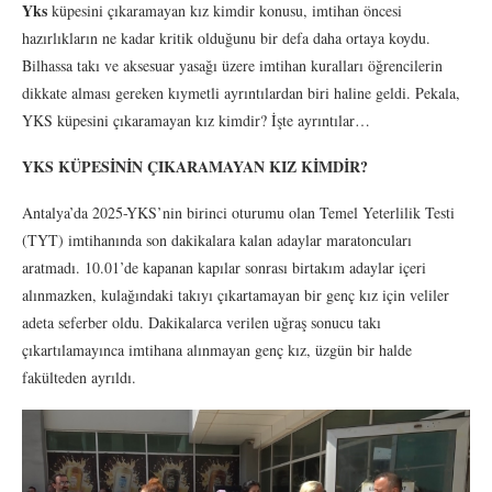
Yks
küpesini çıkaramayan kız kimdir konusu, imtihan öncesi
hazırlıkların ne kadar kritik olduğunu bir defa daha ortaya koydu.
Bilhassa takı ve aksesuar yasağı üzere imtihan kuralları öğrencilerin
dikkate alması gereken kıymetli ayrıntılardan biri haline geldi. Pekala,
YKS küpesini çıkaramayan kız kimdir? İşte ayrıntılar…
YKS KÜPESİNİN ÇIKARAMAYAN KIZ KİMDİR?
Antalya’da 2025-YKS’nin birinci oturumu olan Temel Yeterlilik Testi
(TYT) imtihanında son dakikalara kalan adaylar maratoncuları
aratmadı. 10.01’de kapanan kapılar sonrası birtakım adaylar içeri
alınmazken, kulağındaki takıyı çıkartamayan bir genç kız için veliler
adeta seferber oldu. Dakikalarca verilen uğraş sonucu takı
çıkartılamayınca imtihana alınmayan genç kız, üzgün bir halde
fakülteden ayrıldı.