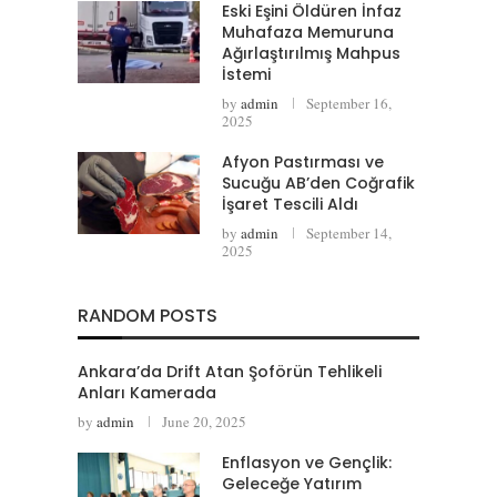
Eski Eşini Öldüren İnfaz
Muhafaza Memuruna
Ağırlaştırılmış Mahpus
İstemi
by
admin
September 16,
2025
Afyon Pastırması ve
Sucuğu AB’den Coğrafik
İşaret Tescili Aldı
by
admin
September 14,
2025
RANDOM POSTS
Ankara’da Drift Atan Şoförün Tehlikeli
Anları Kamerada
by
admin
June 20, 2025
Enflasyon ve Gençlik:
Geleceğe Yatırım