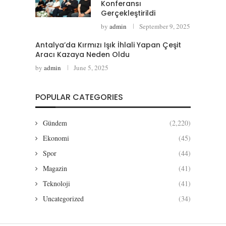
Konferansı
Gerçekleştirildi
by
admin
September 9, 2025
Antalya’da Kırmızı Işık İhlali Yapan Çeşit
Aracı Kazaya Neden Oldu
by
admin
June 5, 2025
POPULAR CATEGORIES
Gündem
(2,220)
Ekonomi
(45)
Spor
(44)
Magazin
(41)
Teknoloji
(41)
Uncategorized
(34)