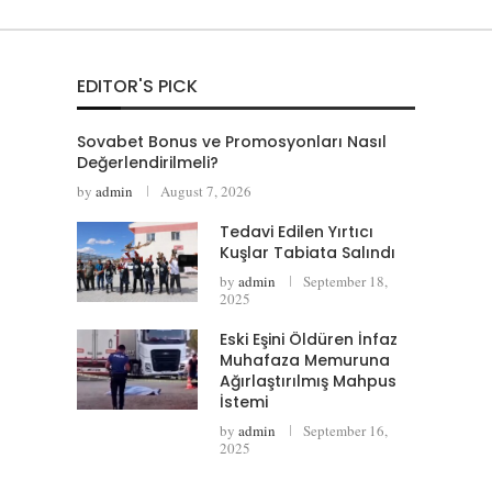
EDITOR'S PICK
Sovabet Bonus ve Promosyonları Nasıl
Değerlendirilmeli?
by
admin
August 7, 2026
Tedavi Edilen Yırtıcı
Kuşlar Tabiata Salındı
by
admin
September 18,
2025
Eski Eşini Öldüren İnfaz
Muhafaza Memuruna
Ağırlaştırılmış Mahpus
İstemi
by
admin
September 16,
2025