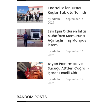
Tedavi Edilen Yırtıcı
Kuşlar Tabiata Salındı
by
admin
September 18,
2025
Eski Eşini Öldüren İnfaz
Muhafaza Memuruna
Ağırlaştırılmış Mahpus
İstemi
by
admin
September 16,
2025
Afyon Pastırması ve
Sucuğu AB’den Coğrafik
İşaret Tescili Aldı
by
admin
September 14,
2025
RANDOM POSTS