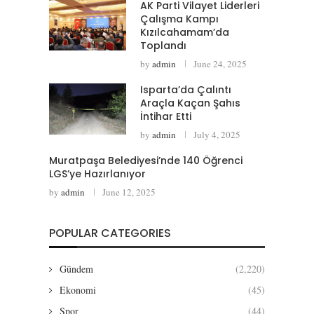
AK Parti Vilayet Liderleri
Çalışma Kampı
Kızılcahamam’da
Toplandı
by
admin
June 24, 2025
Isparta’da Çalıntı
Araçla Kaçan Şahıs
İntihar Etti
by
admin
July 4, 2025
Muratpaşa Belediyesi’nde 140 Öğrenci
LGS’ye Hazırlanıyor
by
admin
June 12, 2025
POPULAR CATEGORIES
Gündem
(2,220)
Ekonomi
(45)
Spor
(44)