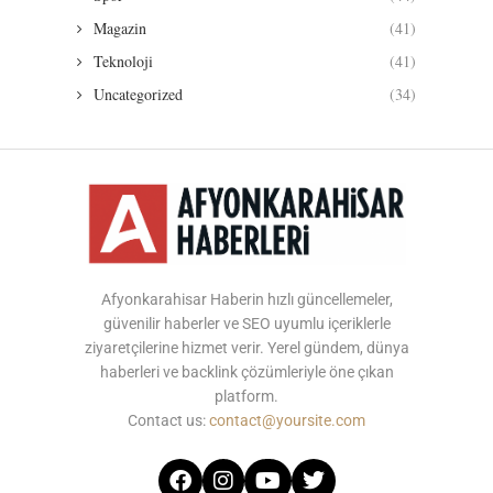
Magazin
(41)
Teknoloji
(41)
Uncategorized
(34)
Afyonkarahisar Haberin hızlı güncellemeler,
güvenilir haberler ve SEO uyumlu içeriklerle
ziyaretçilerine hizmet verir. Yerel gündem, dünya
haberleri ve backlink çözümleriyle öne çıkan
platform.
Contact us:
contact@yoursite.com