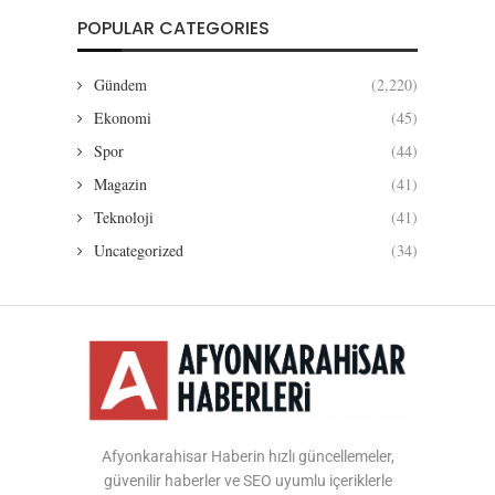
POPULAR CATEGORIES
Gündem
(2,220)
Ekonomi
(45)
Spor
(44)
Magazin
(41)
Teknoloji
(41)
Uncategorized
(34)
Afyonkarahisar Haberin hızlı güncellemeler,
güvenilir haberler ve SEO uyumlu içeriklerle