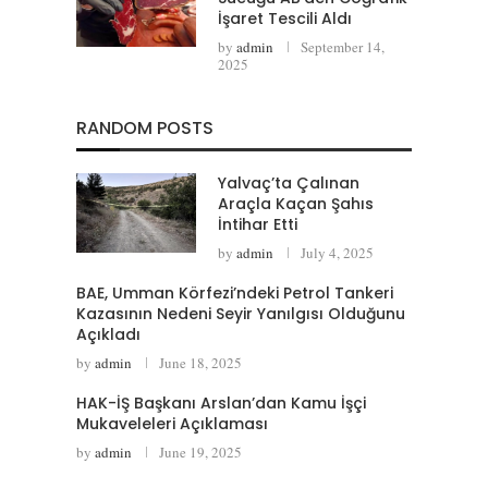
İşaret Tescili Aldı
by
admin
September 14,
2025
RANDOM POSTS
Yalvaç’ta Çalınan
Araçla Kaçan Şahıs
İntihar Etti
by
admin
July 4, 2025
BAE, Umman Körfezi’ndeki Petrol Tankeri
Kazasının Nedeni Seyir Yanılgısı Olduğunu
Açıkladı
by
admin
June 18, 2025
HAK-İŞ Başkanı Arslan’dan Kamu İşçi
Mukaveleleri Açıklaması
by
admin
June 19, 2025