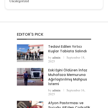
Uncategorized
EDITOR'S PICK
Tedavi Edilen Yırtıcı
Kuşlar Tabiata Salındı
by
admin
September 18,
2025
Eski Eşini Öldüren İnfaz
Muhafaza Memuruna
Ağırlaştırılmış Mahpus
İstemi
by
admin
September 16,
2025
Afyon Pastırması ve
Sucuğu AB’den Coğrafik