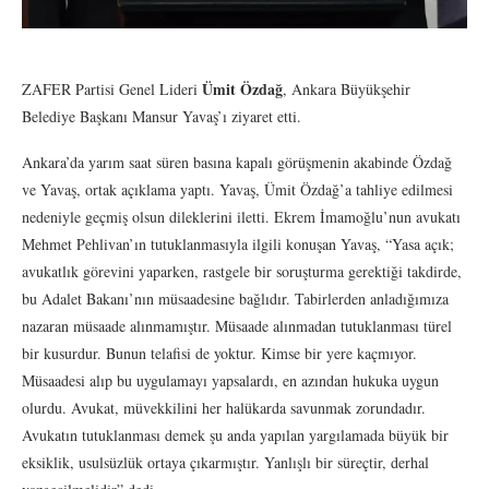
Ümit Özdağ
ZAFER Partisi Genel Lideri
, Ankara Büyükşehir
Belediye Başkanı Mansur Yavaş’ı ziyaret etti.
Ankara’da yarım saat süren basına kapalı görüşmenin akabinde Özdağ
ve Yavaş, ortak açıklama yaptı. Yavaş, Ümit Özdağ’a tahliye edilmesi
nedeniyle geçmiş olsun dileklerini iletti. Ekrem İmamoğlu’nun avukatı
Mehmet Pehlivan’ın tutuklanmasıyla ilgili konuşan Yavaş, “Yasa açık;
avukatlık görevini yaparken, rastgele bir soruşturma gerektiği takdirde,
bu Adalet Bakanı’nın müsaadesine bağlıdır. Tabirlerden anladığımıza
nazaran müsaade alınmamıştır. Müsaade alınmadan tutuklanması türel
bir kusurdur. Bunun telafisi de yoktur. Kimse bir yere kaçmıyor.
Müsaadesi alıp bu uygulamayı yapsalardı, en azından hukuka uygun
olurdu. Avukat, müvekkilini her halükarda savunmak zorundadır.
Avukatın tutuklanması demek şu anda yapılan yargılamada büyük bir
eksiklik, usulsüzlük ortaya çıkarmıştır. Yanlışlı bir süreçtir, derhal