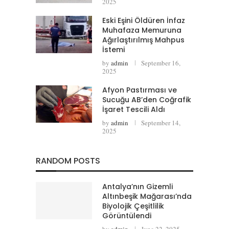
2025
Eski Eşini Öldüren İnfaz
Muhafaza Memuruna
Ağırlaştırılmış Mahpus
İstemi
by
admin
September 16,
2025
Afyon Pastırması ve
Sucuğu AB’den Coğrafik
İşaret Tescili Aldı
by
admin
September 14,
2025
RANDOM POSTS
Antalya’nın Gizemli
Altınbeşik Mağarası’nda
Biyolojik Çeşitlilik
Görüntülendi
by
admin
June 22, 2025