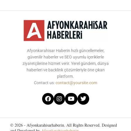
Afyonkarahisar Haberin hızlı güncellemeler,
güvenilir haberler ve SEO uyumlu içeriklerle
ziyaretçilerine hizmet verir. Yerel gündem, dünya
haberleri ve backlink çözümleriyle öne çıkan
platform.
Contact us:
contact@yoursite.com
© 2026 - Afyonkarahisarhaberin. All Rights Reserved. Designed
and Developed by
Afyonkarahisarhaberin