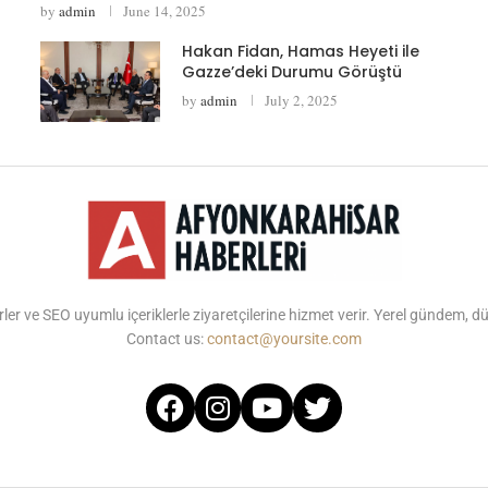
by
admin
June 14, 2025
Hakan Fidan, Hamas Heyeti ile
Gazze’deki Durumu Görüştü
by
admin
July 2, 2025
ler ve SEO uyumlu içeriklerle ziyaretçilerine hizmet verir. Yerel gündem, 
Contact us:
contact@yoursite.com