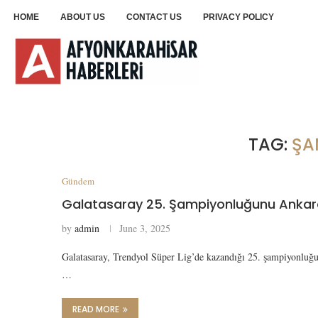
HOME
ABOUT US
CONTACT US
PRIVACY POLICY
TAG:
ŞA
Gündem
Galatasaray 25. Şampiyonluğunu Ankara
by
admin
June 3, 2025
Galatasaray, Trendyol Süper Lig’de kazandığı 25. şampiyonluğun
…
READ MORE