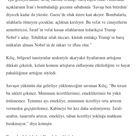
uçaklarının İran’ı bombaladığı gecenin sabahında ‘Savaşı ben bitirdim’
diyecek kadar da yüzsüz. Gazze’de oluk üzere kan akıyor. Bombalarla,
silahlarla ölmeyen çocuklar, açlıktan kırılıyor. Bu vefat ve cinayetlerin
azmettiricisi, İsrail’in vefat kusan silahlarının tedarikçisi Trump
Nobel’e aday. Tehditkar silah tüccarı, küstah emlakçı Trump’ın barış
mükafatı alması Nobel’in de inkarı ve iflası olur.”
Kılıç, bölgesel tansiyonlar nedeniyle akaryakıt fiyatlarının arttığına
dikkati çekerek, kelam konusu artışların enflasyonu etkilediğini ve hayat
pahalılığının arttığını söyledi.
Savaşın yükünün dar gelirliye yükleneceğini savunan Kılıç, “Bu terazi
bu sıkleti çekmez. Minimum ücretlilerimiz, emeklilerimiz bu yükü
üstlenemez. Temmuz ayı emekliye, minimum ücretliye orta artırım
vermeden geçiştirilemez. Kabineye bir kez daha sesleniyoruz. İsrafı
azaltın, tasarrufu artırın, emekliyi, taban ücretliyi yokluğa mahkum
bırakmayın.” diye konuştu.