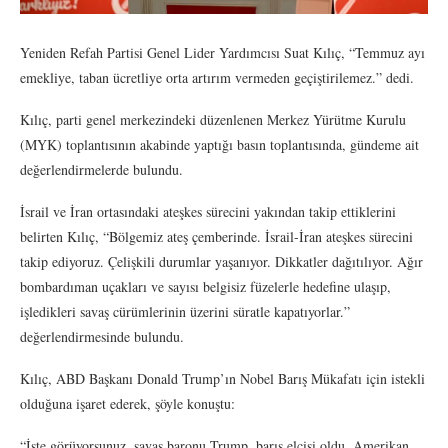
Yeniden Refah Partisi Genel Lider Yardımcısı Suat Kılıç, “Temmuz ayı
emekliye, taban ücretliye orta artırım vermeden geçiştirilemez.” dedi.
Kılıç, parti genel merkezindeki düzenlenen Merkez Yürütme Kurulu
(MYK) toplantısının akabinde yaptığı basın toplantısında, gündeme ait
değerlendirmelerde bulundu.
İsrail ve İran ortasındaki ateşkes sürecini yakından takip ettiklerini
belirten Kılıç, “Bölgemiz ateş çemberinde. İsrail-İran ateşkes sürecini
takip ediyoruz. Çelişkili durumlar yaşanıyor. Dikkatler dağıtılıyor. Ağır
bombardıman uçakları ve sayısı belgisiz füzelerle hedefine ulaşıp,
işledikleri savaş cürümlerinin üzerini süratle kapatıyorlar.”
değerlendirmesinde bulundu.
Kılıç, ABD Başkanı Donald Trump’ın Nobel Barış Mükafatı için istekli
olduğuna işaret ederek, şöyle konuştu:
“İşte görüyorsunuz, savaş baronu Trump, barış elçisi oldu. Amerikan