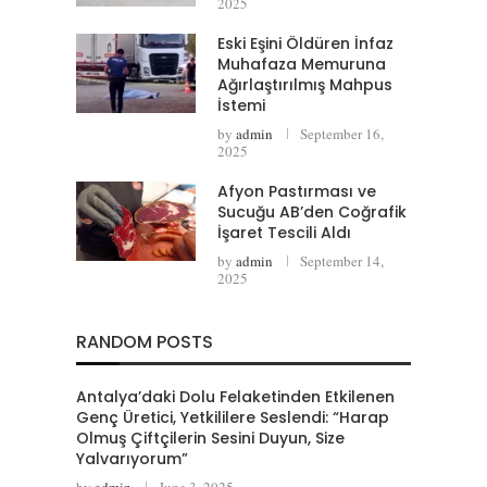
2025
Eski Eşini Öldüren İnfaz
Muhafaza Memuruna
Ağırlaştırılmış Mahpus
İstemi
by
admin
September 16,
2025
Afyon Pastırması ve
Sucuğu AB’den Coğrafik
İşaret Tescili Aldı
by
admin
September 14,
2025
RANDOM POSTS
Antalya’daki Dolu Felaketinden Etkilenen
Genç Üretici, Yetkililere Seslendi: “Harap
Olmuş Çiftçilerin Sesini Duyun, Size
Yalvarıyorum”
by
admin
June 3, 2025