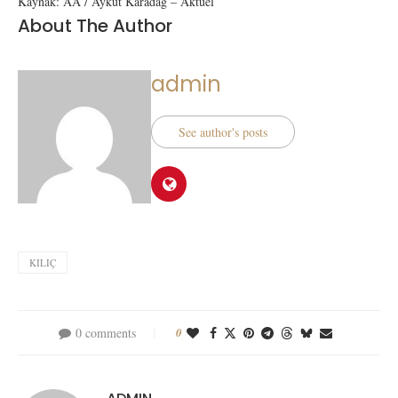
Kaynak: AA / Aykut Karadağ – Aktüel
About The Author
admin
See author's posts
KILIÇ
0 comments
0