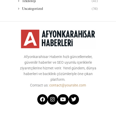
Teknoloji
(41)
Uncategorized
(34)
Afyonkarahisar Haberin hızlı güncellemeler,
güvenilir haberler ve SEO uyumlu içeriklerle
ziyaretçilerine hizmet verir. Yerel gündem, dünya
haberleri ve backlink çözümleriyle öne çıkan
platform.
Contact us:
contact@yoursite.com