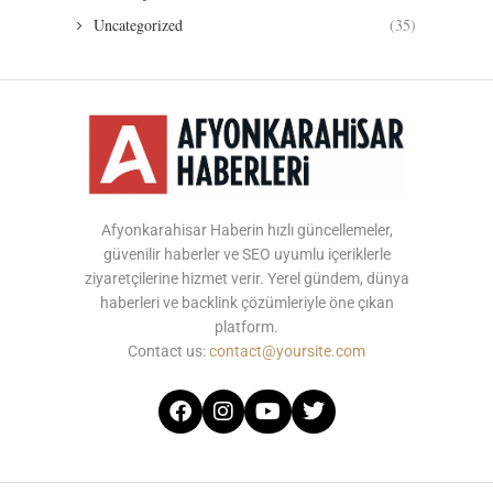
Uncategorized
(35)
Afyonkarahisar Haberin hızlı güncellemeler,
güvenilir haberler ve SEO uyumlu içeriklerle
ziyaretçilerine hizmet verir. Yerel gündem, dünya
haberleri ve backlink çözümleriyle öne çıkan
platform.
Contact us:
contact@yoursite.com