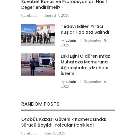
Sovabet Bonus ve Promosyonları Nasıl
Değerlendirilmeli?
by
admin
August 7, 2026
Tedavi Edilen Yırtıcı
Kuşlar Tabiata Salındı
by
admin
September 18,
2025
Eski Eşini Öldüren İnfaz
Muhafaza Memuruna
Ağırlaştırılmış Mahpus
İstemi
by
admin
September 16,
2025
RANDOM POSTS
Otobüs Kazası Güvenlik Kamerasında:
Sürücü Bayıldı, Yolcular Panikledi
by
admin
June 8, 2025