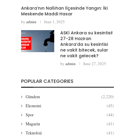
Ankara’nın Nallıhan İlçesinde Yangın: İki
Meskende Maddi Hasar
by
admin
June 1, 2025
ASKİ Ankara su kesintisi!
27-28 Haziran
Ankara’da su kesintisi
ne vakit bitecek, sular
ne vakit gelecek?
by
admin
June 27, 2025
POPULAR CATEGORIES
Gündem
(2,220)
Ekonomi
(45)
Spor
(44)
Magazin
(41)
Teknoloji
(41)