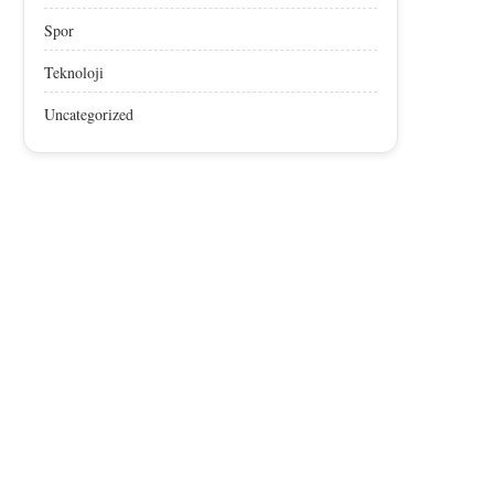
Spor
Teknoloji
Uncategorized
Afyon Sucuğu, AB’den Coğrafik
Afyon Sucuğu AB’den Co
İşaret Tescili Aldı
İşaret Tescili Aldı