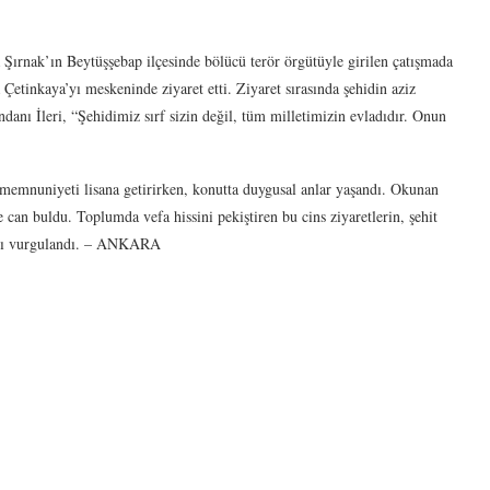
 Şırnak’ın Beytüşşebap ilçesinde bölücü terör örgütüyle girilen çatışmada
etinkaya’yı meskeninde ziyaret etti. Ziyaret sırasında şehidin aziz
nı İleri, “Şehidimiz sırf sizin değil, tüm milletimizin evladıdır. Onun
mnuniyeti lisana getirirken, konutta duygusal anlar yaşandı. Okunan
e can buldu. Toplumda vefa hissini pekiştiren bu cins ziyaretlerin, şehit
dığı vurgulandı. – ANKARA