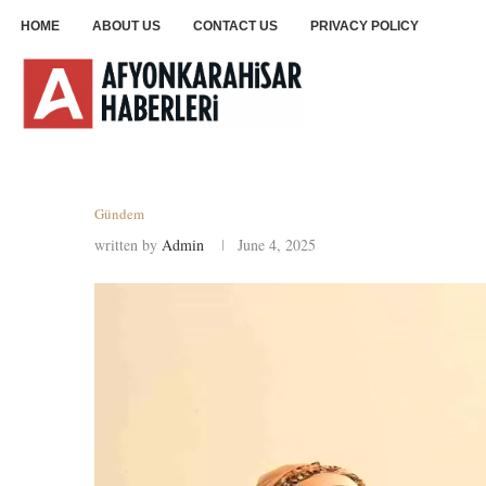
HOME
ABOUT US
CONTACT US
PRIVACY POLICY
Gündem
written by
Admin
June 4, 2025