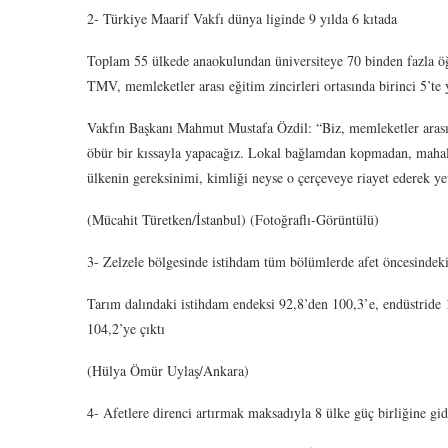
2- Türkiye Maarif Vakfı dünya liginde 9 yılda 6 kıtada
Toplam 55 ülkede anaokulundan üniversiteye 70 binden fazla öğ
TMV, memleketler arası eğitim zincirleri ortasında birinci 5’te 
Vakfın Başkanı Mahmut Mustafa Özdil: “Biz, memleketler arası o
öbür bir kıssayla yapacağız. Lokal bağlamdan kopmadan, mahall
ülkenin gereksinimi, kimliği neyse o çerçeveye riayet ederek yet
(Mücahit Türetken/İstanbul) (Fotoğraflı-Görüntülü)
3- Zelzele bölgesinde istihdam tüm bölümlerde afet öncesindeki 
Tarım dalındaki istihdam endeksi 92,8’den 100,3’e, endüstride 
104,2’ye çıktı
(Hülya Ömür Uylaş/Ankara)
4- Afetlere direnci artırmak maksadıyla 8 ülke güç birliğine gid