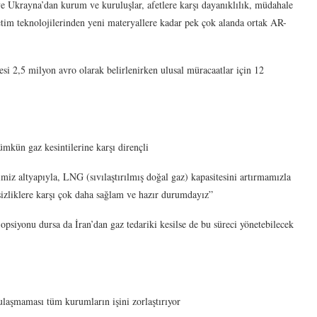
ve Ukrayna’dan kurum ve kuruluşlar, afetlere karşı dayanıklılık, müdahale
retim teknolojilerinden yeni materyallere kadar pek çok alanda ortak AR-
esi 2,5 milyon avro olarak belirlenirken ulusal müracaatlar için 12
mkün gaz kesintilerine karşı dirençli
z altyapıyla, LNG (sıvılaştırılmış doğal gaz) kapasitesini artırmamızla
sizliklere karşı çok daha sağlam ve hazır durumdayız”
onu dursa da İran’dan gaz tedariki kesilse de bu süreci yönetebilecek
laşmaması tüm kurumların işini zorlaştırıyor