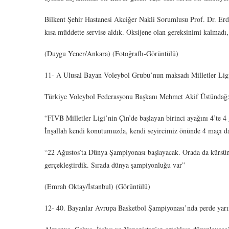
Bilkent Şehir Hastanesi Akciğer Nakli Sorumlusu Prof. Dr. Erda
kısa müddette servise aldık. Oksijene olan gereksinimi kalmadı,
(Duygu Yener/Ankara) (Fotoğraflı-Görüntülü)
11- A Ulusal Bayan Voleybol Grubu’nun maksadı Milletler Lig
Türkiye Voleybol Federasyonu Başkanı Mehmet Akif Üstündağ
“FIVB Milletler Ligi’nin Çin’de başlayan birinci ayağını 4’te 4
İnşallah kendi konutumuzda, kendi seyircimiz önünde 4 maçı da
“22 Ağustos’ta Dünya Şampiyonası başlayacak. Orada da kürsünü
gerçekleştirdik. Sırada dünya şampiyonluğu var”
(Emrah Oktay/İstanbul) (Görüntülü)
12- 40. Bayanlar Avrupa Basketbol Şampiyonası’nda perde yarı