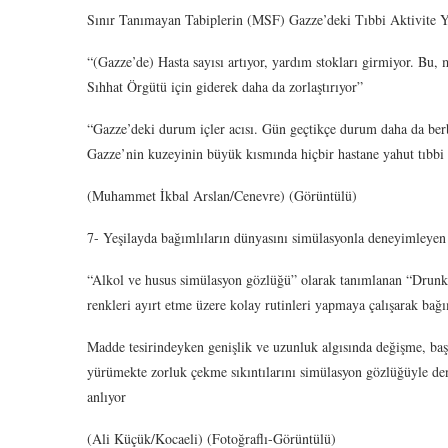
Sınır Tanımayan Tabiplerin (MSF) Gazze’deki Tıbbi Aktivite 
“(Gazze’de) Hasta sayısı artıyor, yardım stokları girmiyor. Bu
Sıhhat Örgütü için giderek daha da zorlaştırıyor”
“Gazze’deki durum içler acısı. Gün geçtikçe durum daha da ber
Gazze’nin kuzeyinin büyük kısmında hiçbir hastane yahut tıbbi 
(Muhammet İkbal Arslan/Cenevre) (Görüntülü)
7- Yeşilayda bağımlıların dünyasını simülasyonla deneyimleyen 
“Alkol ve husus simülasyon gözlüğü” olarak tanımlanan “Drunk 
renkleri ayırt etme üzere kolay rutinleri yapmaya çalışarak bağım
Madde tesirindeyken genişlik ve uzunluk algısında değişme, baş
yürümekte zorluk çekme sıkıntılarını simülasyon gözlüğüyle den
anlıyor
(Ali Küçük/Kocaeli) (Fotoğraflı-Görüntülü)