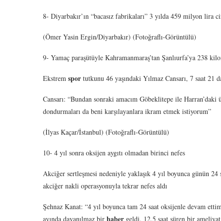
8- Diyarbakır’ın “bacasız fabrikaları” 3 yılda 459 milyon lira ci
(Ömer Yasin Ergin/Diyarbakır) (Fotoğraflı-Görüntülü)
9- Yamaç paraşütüyle Kahramanmaraş’tan Şanlıurfa’ya 238 kilo
spor
Ekstrem
tutkunu 46 yaşındaki Yılmaz Cansarı, 7 saat 21 dak
Cansarı: “Bundan sonraki amacım Göbeklitepe ile Harran’daki 
dondurmaları da beni karşılayanlara ikram etmek istiyorum”
(İlyas Kaçar/İstanbul) (Fotoğraflı-Görüntülü)
10- 4 yıl sonra oksijen aygıtı olmadan birinci nefes
Akciğer sertleşmesi nedeniyle yaklaşık 4 yıl boyunca günün 24 s
akciğer nakli operasyonuyla tekrar nefes aldı
Şehnaz Kanat: “4 yıl boyunca tam 24 saat oksijenle devam ettim
haber
ayında dayanılmaz bir
geldi. 12,5 saat süren bir ameliya