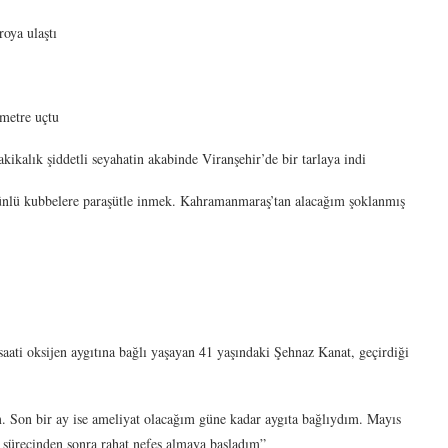
roya ulaştı
metre uçtu
ikalık şiddetli seyahatin akabinde Viranşehir’de bir tarlaya indi
ünlü kubbelere paraşütle inmek. Kahramanmaraş’tan alacağım şoklanmış
aati oksijen aygıtına bağlı yaşayan 41 yaşındaki Şehnaz Kanat, geçirdiği
. Son bir ay ise ameliyat olacağım güne kadar aygıta bağlıydım. Mayıs
t sürecinden sonra rahat nefes almaya başladım”