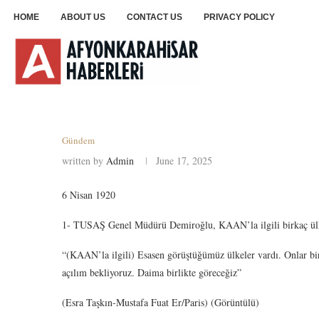
HOME
ABOUT US
CONTACT US
PRIVACY POLICY
Gündem
written by
Admin
June 17, 2025
6 Nisan 1920
1- TUSAŞ Genel Müdürü Demiroğlu, KAAN’la ilgili birkaç ülke
“(KAAN’la ilgili) Esasen görüştüğümüz ülkeler vardı. Onlar bir
açılım bekliyoruz. Daima birlikte göreceğiz”
(Esra Taşkın-Mustafa Fuat Er/Paris) (Görüntülü)