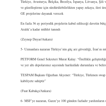
Türkiye, Avusturya, Belçika, Brezilya, İspanya, Litvanya, Şili 
ve güzelleştirme için sürdürülebilirlikten yapay zekaya, ileri ü
GE projelerine dayanak verecek
En fazla 36 ay periyodik projelerin kabul edileceği davetin bütç
Aralık’a kadar mühlet tanındı
(Zeynep Duyar/Ankara)
5- Uzmanlara nazaran Türkiye’nin güç arz güvenliği, İran’ın mü
PETFORM Genel Sekreteri Murat Kalay: “Özellikle geliştirdiğimi
ve yer altı depolarımız sayesinde harikulâde durumlara ve belir
TESPAM Başkanı Oğuzhan Akyener: “Türkiye, Türkmen swap opsiy
kabiliyete sahiptir”
(Fuat Kabakçı/Ankara)
6- MSF’ye nazaran, Gazze’ye 100 günden fazladır yardımların u