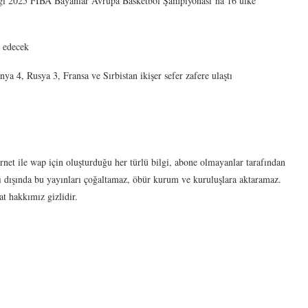
eği 2025 FIBA Bayanlar Avrupa Basketbol Şampiyonası’na 16 ülke
t edecek
ya 4, Rusya 3, Fransa ve Sırbistan ikişer sefer zafere ulaştı
net ile wap için oluşturduğu her türlü bilgi, abone olmayanlar tarafından
 dışında bu yayınları çoğaltamaz, öbür kurum ve kuruluşlara aktaramaz.
t hakkımız gizlidir.