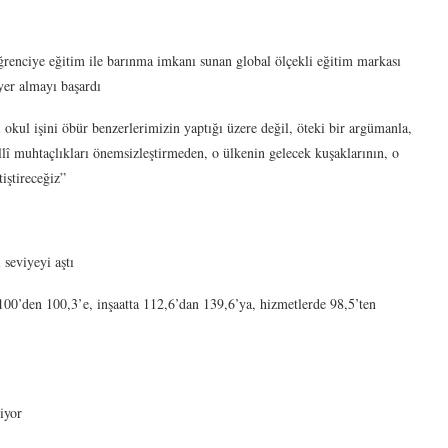
renciye eğitim ile barınma imkanı sunan global ölçekli eğitim markası
yer almayı başardı
kul işini öbür benzerlerimizin yaptığı üzere değil, öteki bir argümanla,
î muhtaçlıkları önemsizleştirmeden, o ülkenin gelecek kuşaklarının, o
iştireceğiz”
seviyeyi aştı
100’den 100,3’e, inşaatta 112,6’dan 139,6’ya, hizmetlerde 98,5’ten
iyor