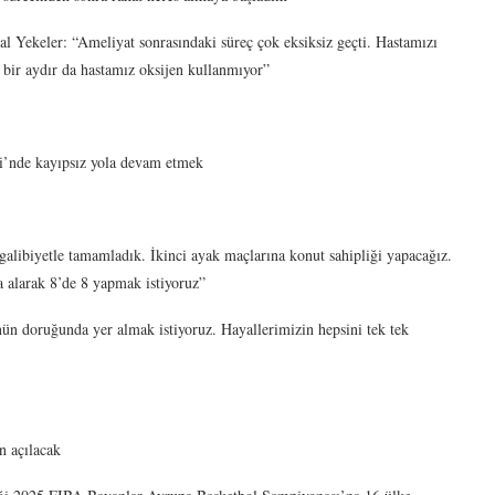
l Yekeler: “Ameliyat sonrasındaki süreç çok eksiksiz geçti. Hastamızı
 bir aydır da hastamız oksijen kullanmıyor”
i’nde kayıpsız yola devam etmek
:
 galibiyetle tamamladık. İkinci ayak maçlarına konut sahipliği yapacağız.
 alarak 8’de 8 yapmak istiyoruz”
n doruğunda yer almak istiyoruz. Hayallerimizin hepsini tek tek
n açılacak