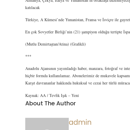
Almanya, Çekya, İtalya ve Yunanistan’ın ortaklaşa düzenleyec
katılacak
Türkiye, A Kümesi’nde Yunanistan, Fransa ve İsviçre ile gayre
En çok Sovyetler Birliği’nin (21) şampiyon olduğu tertipte İspan
(Mutlu Demirtaştan/Atina) (Grafikli)
***
Anadolu Ajansının yayımladığı haber, manzara, fotoğraf ve inter
hiçbir formda kullanılamaz. Abonelerimiz de mukavele kapsamı
Karşıt davrananlar hakkında hukuksal ve cezai her türlü müracaa
Kaynak: AA / Tevfik Işık – Yeni
About The Author
admin