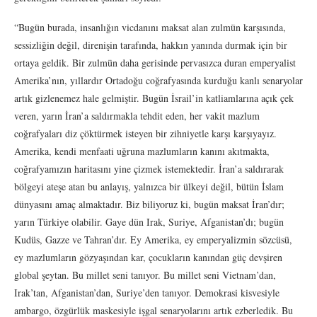
“Bugün burada, insanlığın vicdanını maksat alan zulmün karşısında,
sessizliğin değil, direnişin tarafında, hakkın yanında durmak için bir
ortaya geldik. Bir zulmün daha gerisinde pervasızca duran emperyalist
Amerika’nın, yıllardır Ortadoğu coğrafyasında kurduğu kanlı senaryolar
artık gizlenemez hale gelmiştir. Bugün İsrail’in katliamlarına açık çek
veren, yarın İran’a saldırmakla tehdit eden, her vakit mazlum
coğrafyaları diz çöktürmek isteyen bir zihniyetle karşı karşıyayız.
Amerika, kendi menfaati uğruna mazlumların kanını akıtmakta,
coğrafyamızın haritasını yine çizmek istemektedir. İran’a saldırarak
bölgeyi ateşe atan bu anlayış, yalnızca bir ülkeyi değil, bütün İslam
dünyasını amaç almaktadır. Biz biliyoruz ki, bugün maksat İran’dır;
yarın Türkiye olabilir. Gaye dün Irak, Suriye, Afganistan’dı; bugün
Kudüs, Gazze ve Tahran’dır. Ey Amerika, ey emperyalizmin sözcüsü,
ey mazlumların gözyaşından kar, çocukların kanından güç devşiren
global şeytan. Bu millet seni tanıyor. Bu millet seni Vietnam’dan,
Irak’tan, Afganistan’dan, Suriye’den tanıyor. Demokrasi kisvesiyle
ambargo, özgürlük maskesiyle işgal senaryolarını artık ezberledik. Bu