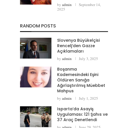
by
admin
September 14,
2025
RANDOM POSTS
Slovenya Büyükelçisi
Rencelj’den Gazze
Açıklamaları
by
admin
July 3, 2025
Boşanma
Kademesindeki Eşini
Öldüren Sanığa
Ağırlaştırılmış Müebbet
Mahpus
by
admin
July 1, 2025
Isparta’da Asayiş
Uygulaması: 121 Şahıs ve
37 Araç Denetlendi
by
admin
June 29, 2025