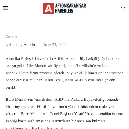
Gündem
written by
Admin
June 23, 2025
Amerika Birleşik Devletleri (ABD), Ankara Büyükelçiliği önünde bir
ortaya gelen Ofis Memur-sen üyeleri, İsrail’in Filistin’e ve İran’a
yönelik hücumlarını protesto ederek, büyükelçilik binası önüne üzerinde
bebek elbisesi bulunan “Katil İsrail, Katil ABD’ yazılı siyah çelenk
bıraktı.
Büro Memur-sen temsilcileri, ABD’nin Ankara Büyükelçiliği önünde
bir ortaya gelerek, Filistin’e ve İran’a yönelik hücumlara reaksiyon
gösterdi. Büro Memur-sen Genel Başkanı Yusuf Yazgan, sendika ismine
yaptığı basın açıklamasında taarruzların bir anca son bulması
gerektiğini belirterek şunları söyledi: