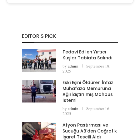
EDITOR'S PICK
Tedavi Edilen Yırtıcı
Kuşlar Tabiata Salındı
by
admin
September 18,
2025
Eski Eşini Öldüren İnfaz
Muhafaza Memuruna
Ağırlaştırılmış Mahpus
İstemi
by
admin
September 16,
2025
Afyon Pastırması ve
Sucuğu AB’den Coğrafik
İşaret Tescili Aldı