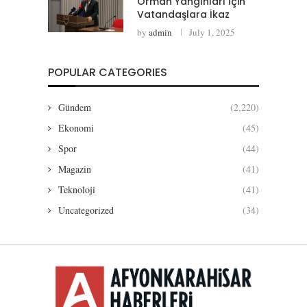
Orman Yangınları İçin
Vatandaşlara İkaz
by
admin
July 1, 2025
POPULAR CATEGORIES
Gündem
(2,220)
Ekonomi
(45)
Spor
(44)
Magazin
(41)
Teknoloji
(41)
Uncategorized
(34)