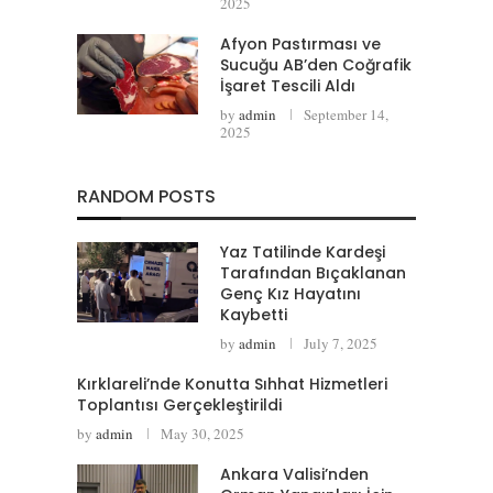
2025
Afyon Pastırması ve
Sucuğu AB’den Coğrafik
İşaret Tescili Aldı
by
admin
September 14,
2025
RANDOM POSTS
Yaz Tatilinde Kardeşi
Tarafından Bıçaklanan
Genç Kız Hayatını
Kaybetti
by
admin
July 7, 2025
Kırklareli’nde Konutta Sıhhat Hizmetleri
Toplantısı Gerçekleştirildi
by
admin
May 30, 2025
Ankara Valisi’nden