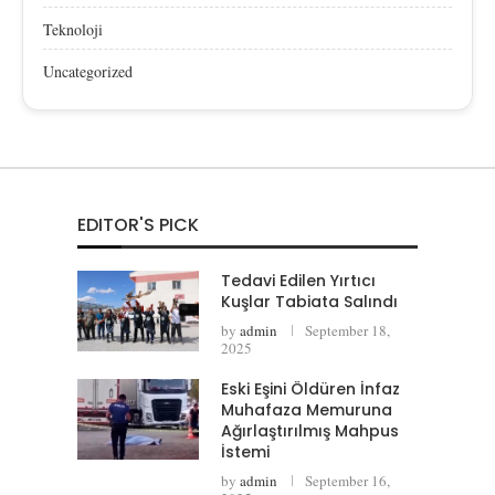
Teknoloji
Uncategorized
EDITOR'S PICK
Tedavi Edilen Yırtıcı
Kuşlar Tabiata Salındı
by
admin
September 18,
2025
Eski Eşini Öldüren İnfaz
Muhafaza Memuruna
Ağırlaştırılmış Mahpus
İstemi
by
admin
September 16,