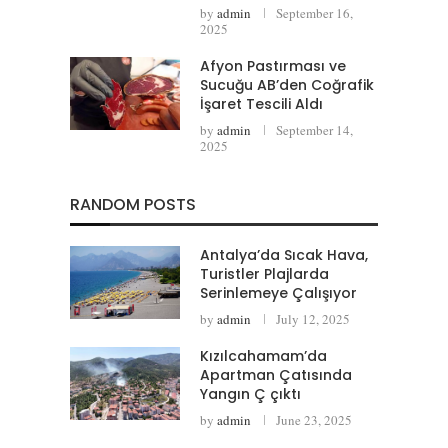
by
admin
September 16,
2025
Afyon Pastırması ve
Sucuğu AB’den Coğrafik
İşaret Tescili Aldı
by
admin
September 14,
2025
RANDOM POSTS
Antalya’da Sıcak Hava,
Turistler Plajlarda
Serinlemeye Çalışıyor
by
admin
July 12, 2025
Kızılcahamam’da
Apartman Çatısında
Yangın Ç çıktı
by
admin
June 23, 2025