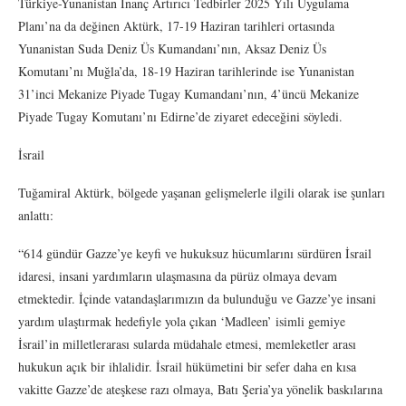
Türkiye-Yunanistan İnanç Artırıcı Tedbirler 2025 Yılı Uygulama
Planı’na da değinen Aktürk, 17-19 Haziran tarihleri ortasında
Yunanistan Suda Deniz Üs Kumandanı’nın, Aksaz Deniz Üs
Komutanı’nı Muğla’da, 18-19 Haziran tarihlerinde ise Yunanistan
31’inci Mekanize Piyade Tugay Kumandanı’nın, 4’üncü Mekanize
Piyade Tugay Komutanı’nı Edirne’de ziyaret edeceğini söyledi.
İsrail
Tuğamiral Aktürk, bölgede yaşanan gelişmelerle ilgili olarak ise şunları
anlattı:
“614 gündür Gazze’ye keyfi ve hukuksuz hücumlarını sürdüren İsrail
idaresi, insani yardımların ulaşmasına da pürüz olmaya devam
etmektedir. İçinde vatandaşlarımızın da bulunduğu ve Gazze’ye insani
yardım ulaştırmak hedefiyle yola çıkan ‘Madleen’ isimli gemiye
İsrail’in milletlerarası sularda müdahale etmesi, memleketler arası
hukukun açık bir ihlalidir. İsrail hükümetini bir sefer daha en kısa
vakitte Gazze’de ateşkese razı olmaya, Batı Şeria’ya yönelik baskılarına