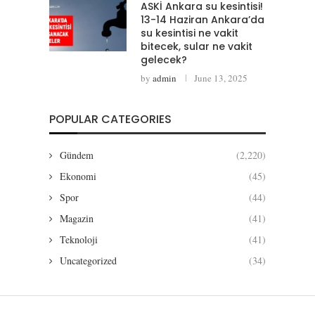
ASKİ Ankara su kesintisi!
13-14 Haziran Ankara’da
su kesintisi ne vakit
bitecek, sular ne vakit
gelecek?
by
admin
June 13, 2025
POPULAR CATEGORIES
Gündem
(2,220)
Ekonomi
(45)
Spor
(44)
Magazin
(41)
Teknoloji
(41)
Uncategorized
(34)