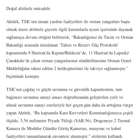
Doğal afetlerle mücadele
Aktürk, TSK’nın insani yardım faaliyetleri ile orman yangınları başta
olmak üzere afetlerle gayrete ilgili kurumlarla uyum içerisinde dayanak
sağlamaya devam ettiğini belirterek, “Bakanlığımız ile Tarım ve Orman
Bakanlığı arasında imzalanan ‘Tahsis ve Rezerv Güç Protokolü’
kapsamında 9 Haziran’da Kepsut/Balıkesir’de, 11 Haziran’da Lapseki/
Çanakkale’de çıkan orman yangınlarının söndürülmesine Orman Genel
Müdürlüğüne tahsis edilen 2 helikopterimiz ile takviye sağlanmıştır.”
biçiminde konuştu.
TSK’nın çağdaş ve güçlü savunma ve güvenlik kapasitesinin, tam
bağımsız savunma sanayi amacı doğrultusunda geliştirilen yerli ve
ulusal savunma sanayi eserleriyle her geçen gün daha da arttığına vurgu
yapan Aktürk, “Bu kapsamda Kara Kuvvetleri Komutanlığımızca çeşitli
ölçüde, 5,56 milimetre Piyade Tüfeği (SAR-56), Dragoneye-2 Termal
Kamera ile Modüler Gündüz Görüş Kamerası, muayene ve kabul
faaliyetleri tamamlanarak envantere alınmıştır.” sözlerini kullandı.