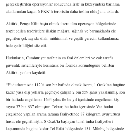
gerçekleştirilen operasyonlar sonucunda Irak’ın kuzeyindeki barınma
alanlarından kaçan 6 PKK’lı teröristin daha teslim olduğunu aktardı.
Aktürk, Pençe-Kilit başta olmak üzere tüm operasyon bölgelerinde
tespit edilen teröristlere ilişkin mağara, sığınak ve barınaklarda ele
geçirilen çok sayıda silah, mühimmat ve çeşitli gerecin kullanılamaz
hale getirildiğini söz etti.
Hudutların, Cumhuriyet tarihinin en faal önlemleri ve çok taraflı
güvenlik sistemleriyle kesintisiz bir formda korunduğunu belirten
Aktürk, şunları kaydetti:
“Hudutlarımızda 112’si son bir haftada olmak üzere, 1 Ocak’tan bugüne
kadar yasa dışı yollarla geçmeye çalışan 2 bin 559 şahıs yakalanmış, son
bir haftada engellenen 1634 şahıs ile bu yıl içerisinde engellenen kişi
sayısı 37 bin 637 olmuştur. Tekrar, bu hafta içerisinde Van hudut
çizgisinde yapılan arama tarama faaliyetinde 87 kilogram uyuşturucu
husus ele geçirilmiştir. 8 Ocak’ta başlayan tünel imha faaliyetleri
kapsamında bugüne kadar Tel Rıfat bölgesinde 151, Münbiç bölgesinde