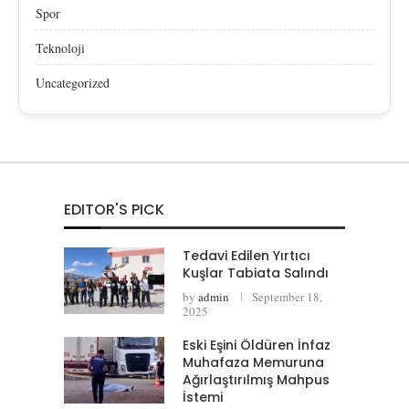
Spor
Teknoloji
Uncategorized
EDITOR'S PICK
Tedavi Edilen Yırtıcı
Kuşlar Tabiata Salındı
by
admin
September 18,
2025
Eski Eşini Öldüren İnfaz
Muhafaza Memuruna
Ağırlaştırılmış Mahpus
İstemi