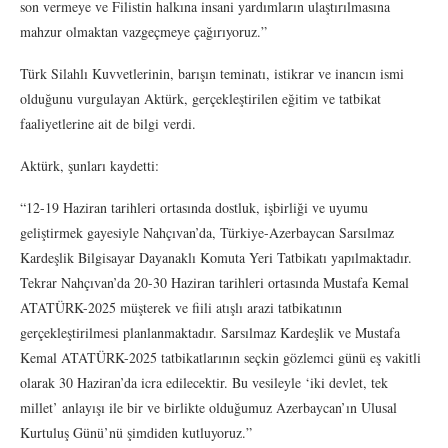
son vermeye ve Filistin halkına insani yardımların ulaştırılmasına
mahzur olmaktan vazgeçmeye çağırıyoruz.”
Türk Silahlı Kuvvetlerinin, barışın teminatı, istikrar ve inancın ismi
olduğunu vurgulayan Aktürk, gerçekleştirilen eğitim ve tatbikat
faaliyetlerine ait de bilgi verdi.
Aktürk, şunları kaydetti:
“12-19 Haziran tarihleri ortasında dostluk, işbirliği ve uyumu
geliştirmek gayesiyle Nahçıvan’da, Türkiye-Azerbaycan Sarsılmaz
Kardeşlik Bilgisayar Dayanaklı Komuta Yeri Tatbikatı yapılmaktadır.
Tekrar Nahçıvan’da 20-30 Haziran tarihleri ortasında Mustafa Kemal
ATATÜRK-2025 müşterek ve fiili atışlı arazi tatbikatının
gerçekleştirilmesi planlanmaktadır. Sarsılmaz Kardeşlik ve Mustafa
Kemal ATATÜRK-2025 tatbikatlarının seçkin gözlemci günü eş vakitli
olarak 30 Haziran’da icra edilecektir. Bu vesileyle ‘iki devlet, tek
millet’ anlayışı ile bir ve birlikte olduğumuz Azerbaycan’ın Ulusal
Kurtuluş Günü’nü şimdiden kutluyoruz.”