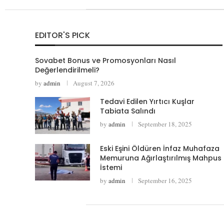
EDITOR'S PICK
Sovabet Bonus ve Promosyonları Nasıl
Değerlendirilmeli?
by
admin
August 7, 2026
Tedavi Edilen Yırtıcı Kuşlar
Tabiata Salındı
by
admin
September 18, 2025
Eski Eşini Öldüren İnfaz Muhafaza
Memuruna Ağırlaştırılmış Mahpus
İstemi
by
admin
September 16, 2025