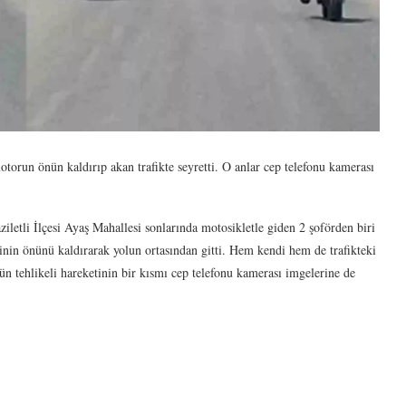
torun önün kaldırıp akan trafikte seyretti. O anlar cep telefonu kamerası
letli İlçesi Ayaş Mahallesi sonlarında motosikletle giden 2 şoförden biri
etinin önünü kaldırarak yolun ortasından gitti. Hem kendi hem de trafikteki
ün tehlikeli hareketinin bir kısmı cep telefonu kamerası imgelerine de