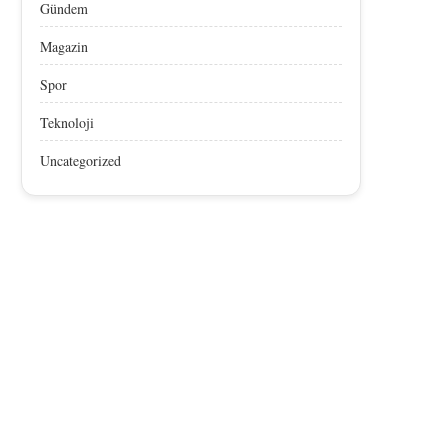
Gündem
Magazin
Spor
Teknoloji
Uncategorized
Afyon Sucuğu, AB’den Coğrafik
Afyon Sucuğu AB’den Co
İşaret Tescili Aldı
İşaret Tescili Aldı