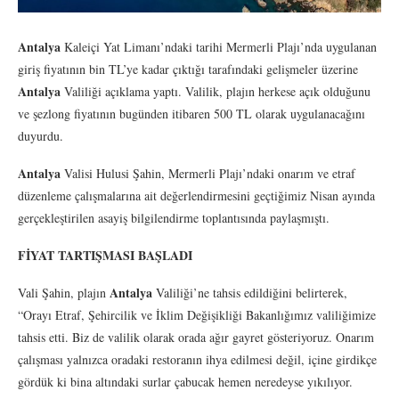
Antalya
Kaleiçi Yat Limanı’ndaki tarihi Mermerli Plajı’nda uygulanan
giriş fiyatının bin TL’ye kadar çıktığı tarafındaki gelişmeler üzerine
Antalya
Valiliği açıklama yaptı. Valilik, plajın herkese açık olduğunu
ve şezlong fiyatının bugünden itibaren 500 TL olarak uygulanacağını
duyurdu.
Antalya
Valisi Hulusi Şahin, Mermerli Plajı’ndaki onarım ve etraf
düzenleme çalışmalarına ait değerlendirmesini geçtiğimiz Nisan ayında
gerçekleştirilen asayiş bilgilendirme toplantısında paylaşmıştı.
FİYAT TARTIŞMASI BAŞLADI
Antalya
Vali Şahin, plajın
Valiliği’ne tahsis edildiğini belirterek,
“Orayı Etraf, Şehircilik ve İklim Değişikliği Bakanlığımız valiliğimize
tahsis etti. Biz de valilik olarak orada ağır gayret gösteriyoruz. Onarım
çalışması yalnızca oradaki restoranın ihya edilmesi değil, içine girdikçe
gördük ki bina altındaki surlar çabucak hemen neredeyse yıkılıyor.