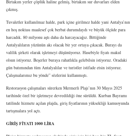
Birtakım yerler çöplük haline gelmiş, birtakım sur duvarları elden
çıkmış.
Tuvaletler kullanılmaz halde, park içine girilmez halde yani Antalya’nın
en hoş noktası maalesef çok berbat durumdaydı ve büyük ölçüde para
harcadık. 80 milyonu aştı daha da harcayacağız. Bittiğinde
Antalyalıların yüzünün akı olacak bir yer ortaya çıkacak. Burayı da
valilik şirketi olarak işletmeyi düşünüyoruz. Hasebiyle fiyatı makul
olsun istiyoruz. Beşerler buraya rahatlıkla gelebilsin istiyoruz. Oradaki
gün batımından tüm Antalyalılar ve turistler istifade etsin istiyoruz.
Çalışmalarımız bu yönde” sözlerini kullanmıştı.
Restorasyon çalışmaları sürerken Mermerli Plajı’nın 30 Mayıs 2025
tarihinde özel bir işletmeye devredildiği öne sürüldü. Kurban Bayramı
tatilinde hizmete açılan plajda, giriş fiyatlarının yüksekliği kamuoyunda
tartışmalara yol açtı.
GİRİŞ FİYATI 1000 LİRA