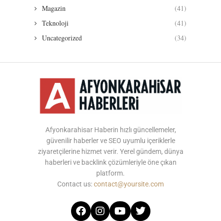
Magazin
(41)
Teknoloji
(41)
Uncategorized
(34)
Afyonkarahisar Haberin hızlı güncellemeler,
güvenilir haberler ve SEO uyumlu içeriklerle
ziyaretçilerine hizmet verir. Yerel gündem, dünya
haberleri ve backlink çözümleriyle öne çıkan
platform.
Contact us:
contact@yoursite.com