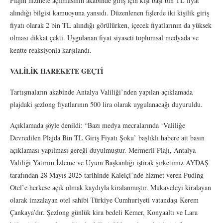
Plajın hizmete açılmasının akabinde giriş için kişi başı bin TL fiyat
alındığı bilgisi kamuoyuna yansıdı. Düzenlenen fişlerde iki kişilik giriş
fiyatı olarak 2 bin TL alındığı görülürken, içecek fiyatlarının da yüksek
olması dikkat çekti. Uygulanan fiyat siyaseti toplumsal medyada ve
kentte reaksiyonla karşılandı.
VALİLİK HAREKETE GEÇTİ
Tartışmaların akabinde Antalya Valiliği’nden yapılan açıklamada
plajdaki şezlong fiyatlarının 500 lira olarak uygulanacağı duyuruldu.
Açıklamada şöyle denildi: “Bazı medya mecralarında ‘Valiliğe
Devredilen Plajda Bin TL Giriş Fiyatı Şoku’ başlıklı habere ait basın
açıklaması yapılması gereği duyulmuştur. Mermerli Plajı, Antalya
Valiliği Yatırım İzleme ve Uyum Başkanlığı iştirak şirketimiz AYDAŞ
tarafından 28 Mayıs 2025 tarihinde Kaleiçi’nde hizmet veren Puding
Otel’e herkese açık olmak kaydıyla kiralanmıştır. Mukaveleyi kiralayan
olarak imzalayan otel sahibi Türkiye Cumhuriyeti vatandaşı Kerem
Çankaya’dır. Şezlong günlük kira bedeli Kemer, Konyaaltı ve Lara