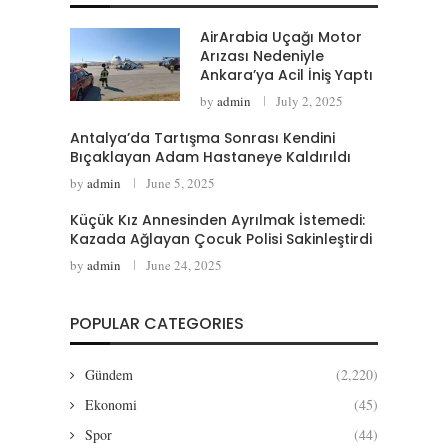
AirArabia Uçağı Motor
Arızası Nedeniyle
Ankara’ya Acil İniş Yaptı
by
admin
July 2, 2025
Antalya’da Tartışma Sonrası Kendini
Bıçaklayan Adam Hastaneye Kaldırıldı
by
admin
June 5, 2025
Küçük Kız Annesinden Ayrılmak İstemedi:
Kazada Ağlayan Çocuk Polisi Sakinleştirdi
by
admin
June 24, 2025
POPULAR CATEGORIES
Gündem
(2,220)
Ekonomi
(45)
Spor
(44)