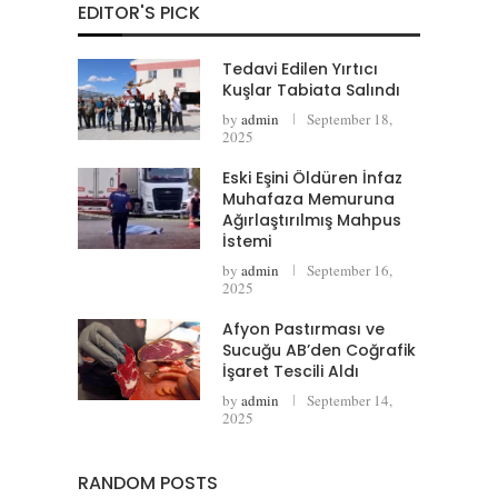
EDITOR'S PICK
Tedavi Edilen Yırtıcı
Kuşlar Tabiata Salındı
by
admin
September 18,
2025
Eski Eşini Öldüren İnfaz
Muhafaza Memuruna
Ağırlaştırılmış Mahpus
İstemi
by
admin
September 16,
2025
Afyon Pastırması ve
Sucuğu AB’den Coğrafik
İşaret Tescili Aldı
by
admin
September 14,
2025
RANDOM POSTS