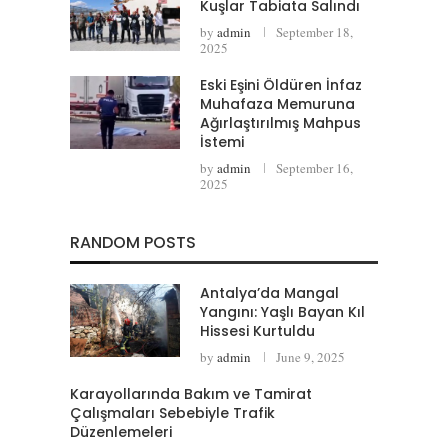
Kuşlar Tabiata Salındı
by
admin
September 18,
2025
Eski Eşini Öldüren İnfaz
Muhafaza Memuruna
Ağırlaştırılmış Mahpus
İstemi
by
admin
September 16,
2025
RANDOM POSTS
Antalya’da Mangal
Yangını: Yaşlı Bayan Kıl
Hissesi Kurtuldu
by
admin
June 9, 2025
Karayollarında Bakım ve Tamirat
Çalışmaları Sebebiyle Trafik
Düzenlemeleri