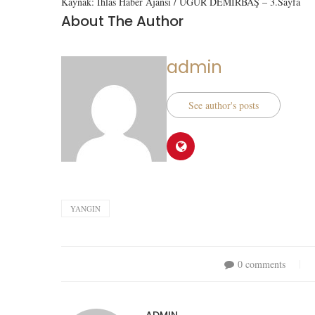
Kaynak: İhlas Haber Ajansı / UĞUR DEMİRBAŞ – 3.Sayfa
About The Author
admin
See author's posts
YANGIN
0 comments