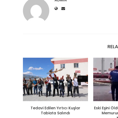
ADMIN
REL
Tedavi Edilen Yırtıcı Kuşlar
Eski Eşini Ö
Tabiata Salındı
Memuruna