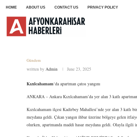
HOME
ABOUT US
CONTACT US
PRIVACY POLICY
Gündem
written by
Admin
June 23, 2025
Kızılcahamam
‘da apartman çatısı yangını
ANKARA – Ankara Kızılcahamam’da yer alan 3 katlı apartmanın ç
Kızılcahamam ilçesi Kadirbey Mahallesi’nde yer alan 3 katlı bi
meydana geldi. Çıkan yangın ihbar üzerine bölgeye gelen itfaiy
olurken, apartmanda maddi hasar meydana geldi. Olayla ilgili in