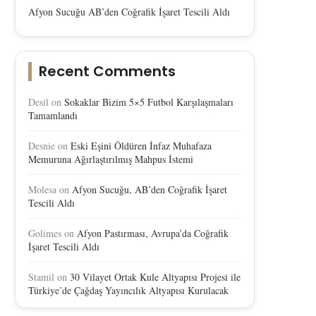
Afyon Sucuğu AB’den Coğrafik İşaret Tescili Aldı
Recent Comments
Desil
on
Sokaklar Bizim 5×5 Futbol Karşılaşmaları
Tamamlandı
Desnie
on
Eski Eşini Öldüren İnfaz Muhafaza
Memuruna Ağırlaştırılmış Mahpus İstemi
Molesa
on
Afyon Sucuğu, AB’den Coğrafik İşaret
Tescili Aldı
Golimes
on
Afyon Pastırması, Avrupa’da Coğrafik
İşaret Tescili Aldı
Stamil
on
30 Vilayet Ortak Kule Altyapısı Projesi ile
Afyon Sucuğu, AB’den Coğrafik
Afyon Sucuğu AB’den Co
Türkiye’de Çağdaş Yayıncılık Altyapısı Kurulacak
İşaret Tescili Aldı
İşaret Tescili Aldı