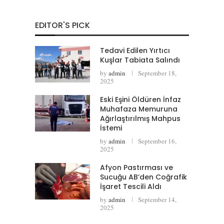
EDITOR'S PICK
Tedavi Edilen Yırtıcı
Kuşlar Tabiata Salındı
by
admin
September 18,
2025
Eski Eşini Öldüren İnfaz
Muhafaza Memuruna
Ağırlaştırılmış Mahpus
İstemi
by
admin
September 16,
2025
Afyon Pastırması ve
Sucuğu AB’den Coğrafik
İşaret Tescili Aldı
by
admin
September 14,
2025