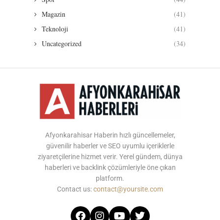
Magazin
(41)
Teknoloji
(41)
Uncategorized
(34)
Afyonkarahisar Haberin hızlı güncellemeler,
güvenilir haberler ve SEO uyumlu içeriklerle
ziyaretçilerine hizmet verir. Yerel gündem, dünya
haberleri ve backlink çözümleriyle öne çıkan
platform.
Contact us:
contact@yoursite.com