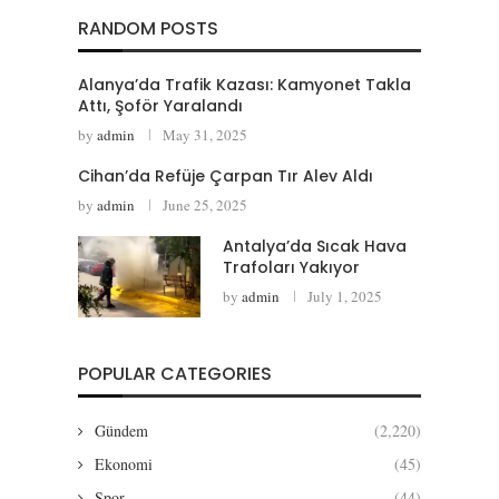
RANDOM POSTS
Alanya’da Trafik Kazası: Kamyonet Takla
Attı, Şoför Yaralandı
by
admin
May 31, 2025
Cihan’da Refüje Çarpan Tır Alev Aldı
by
admin
June 25, 2025
Antalya’da Sıcak Hava
Trafoları Yakıyor
by
admin
July 1, 2025
POPULAR CATEGORIES
Gündem
(2,220)
Ekonomi
(45)
Spor
(44)