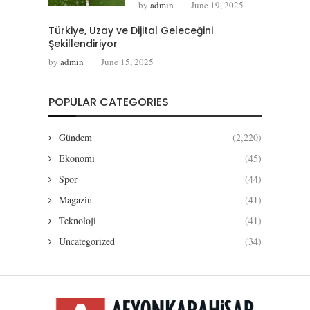
by
admin
June 19, 2025
Türkiye, Uzay ve Dijital Geleceğini
Şekillendiriyor
by
admin
June 15, 2025
POPULAR CATEGORIES
Gündem
(2,220)
Ekonomi
(45)
Spor
(44)
Magazin
(41)
Teknoloji
(41)
Uncategorized
(34)