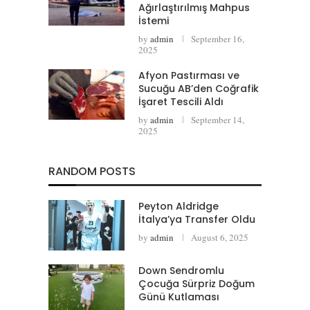
Ağırlaştırılmış Mahpus
İstemi
by
admin
September 16,
2025
Afyon Pastırması ve
Sucuğu AB’den Coğrafik
İşaret Tescili Aldı
by
admin
September 14,
2025
RANDOM POSTS
Peyton Aldridge
İtalya’ya Transfer Oldu
by
admin
August 6, 2025
Down Sendromlu
Çocuğa Sürpriz Doğum
Günü Kutlaması