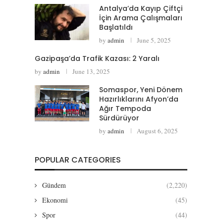
Antalya’da Kayıp Çiftçi
İçin Arama Çalışmaları
Başlatıldı
by
admin
June 5, 2025
Gazipaşa’da Trafik Kazası: 2 Yaralı
by
admin
June 13, 2025
Somaspor, Yeni Dönem
Hazırlıklarını Afyon’da
Ağır Tempoda
Sürdürüyor
by
admin
August 6, 2025
POPULAR CATEGORIES
Gündem
(2,220)
Ekonomi
(45)
Spor
(44)