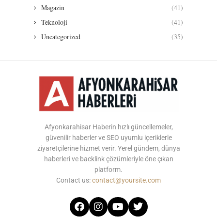
Magazin
(41)
Teknoloji
(41)
Uncategorized
(35)
Afyonkarahisar Haberin hızlı güncellemeler,
güvenilir haberler ve SEO uyumlu içeriklerle
ziyaretçilerine hizmet verir. Yerel gündem, dünya
haberleri ve backlink çözümleriyle öne çıkan
platform.
Contact us:
contact@yoursite.com