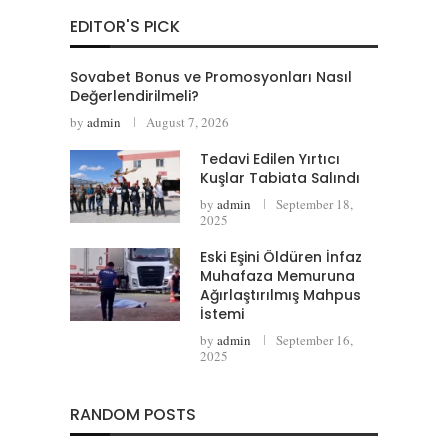
EDITOR'S PICK
Sovabet Bonus ve Promosyonları Nasıl
Değerlendirilmeli?
by
admin
August 7, 2026
Tedavi Edilen Yırtıcı
Kuşlar Tabiata Salındı
by
admin
September 18,
2025
Eski Eşini Öldüren İnfaz
Muhafaza Memuruna
Ağırlaştırılmış Mahpus
İstemi
by
admin
September 16,
2025
RANDOM POSTS