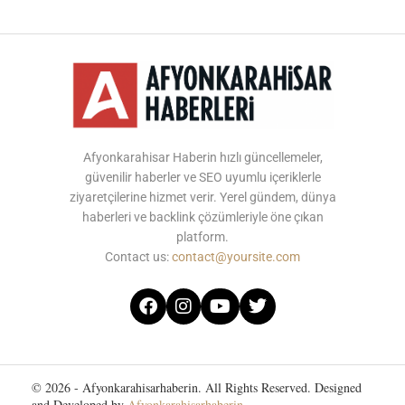
Afyonkarahisar Haberin hızlı güncellemeler,
güvenilir haberler ve SEO uyumlu içeriklerle
ziyaretçilerine hizmet verir. Yerel gündem, dünya
haberleri ve backlink çözümleriyle öne çıkan
platform.
Contact us:
contact@yoursite.com
© 2026 - Afyonkarahisarhaberin. All Rights Reserved. Designed
and Developed by
Afyonkarahisarhaberin