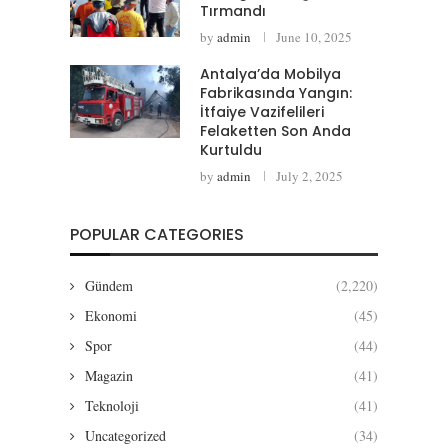
Tırmandı
by
admin
June 10, 2025
Antalya’da Mobilya
Fabrikasında Yangın:
İtfaiye Vazifelileri
Felaketten Son Anda
Kurtuldu
by
admin
July 2, 2025
POPULAR CATEGORIES
Gündem
(2,220)
Ekonomi
(45)
Spor
(44)
Magazin
(41)
Teknoloji
(41)
Uncategorized
(34)