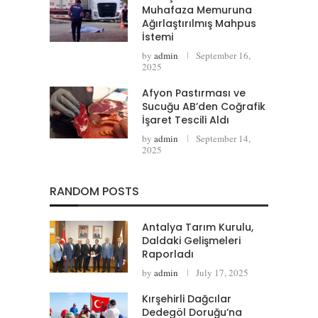
Muhafaza Memuruna
Ağırlaştırılmış Mahpus
İstemi
by
admin
September 16,
2025
Afyon Pastırması ve
Sucuğu AB’den Coğrafik
İşaret Tescili Aldı
by
admin
September 14,
2025
RANDOM POSTS
Antalya Tarım Kurulu,
Daldaki Gelişmeleri
Raporladı
by
admin
July 17, 2025
Kırşehirli Dağcılar
Dedegöl Doruğu’na