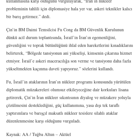
kullanmasına karşı olduğunu vurgulayarak, “İran’ın nükleer
probleminin tahlili için diplomasiye hala yer var, askeri teknikler kalıcı
bir barış getirmez.” dedi.
Çin’in BM Daimi Temsilcisi Fu Cong da BM Güvenlik Kurulunun
dünkü acil durum toplantısında, İsrail’in İran’ın egemenliğini,
güvenliğini ve toprak bütünlüğünü ihlal eden hareketlerini kınadıklarını
belirterek, “Bölgede tansiyonun ani yükselişi, kimsenin çıkarına hizmet
etmiyor. İsrail’e askeri maceracılığa son verme ve tansiyonu daha fazla
yükseltmekten kaçınma daveti yapıyoruz.” sözlerini kullandı.
Fu, İsrail’in ataklarının İran’ın nükleer programı konusunda yürütülen
diplomatik müzakereleri olumsuz etkileyeceğine dair korkuları lisana
getirerek, Çin’in İran nükleer sıkıntısının diyalog ve müzakere yoluyla
çözülmesini desteklediğini, güç kullanımına, yasa dışı tek taraflı
yaptırımlara ve barışçıl maksatlı nükleer tesislere silahlı ataklar
düzenlenmesine karşı olduğunu vurguladı.
Kaynak: AA / Tuğba Altun – Aktüel