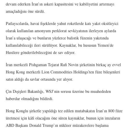
devam ederken İran’ın askeri kapasitesini ve kabiliyetini artırmayı
amaçladığını öne sürdü.
Patlayıcılarda, havai fişeklerde yahut roketlerde katı yakıt oksitleyici
olarak kullanılan amonyum perklorat sevkiyatının ilerleyen aylarda
İran’a ulaşacağı ve bunların yüzlerce balistik füzenin yakıtında
kullanılabileceği ileri sürülüyor. Kaynaklar, bu hususun Yemen’de
Husilere gönderilebileceğini de sav ediyor.
İran merkezli Pishgaman Tejarat Rafi Novin şirketinin birkaç ay evvel
Hong Kong merkezli Lion Commodities Holdings’ten füze bileşenleri
satın aldığı da savlar ortasında yer alıyor.
Çin Dışişleri Bakanlığı, WSJ’nin sorusu üzerine bu muahededen
haberdar olmadığını bildirdi.
Hong Konglu şirketle yapıldığı tez edilen mutabakatın İran’ın 800 füze
üretmesi için kâfi olacağını öne süren kaynaklar, bunun için imzaların
ABD Başkanı Donald Trump’ın nükleer müzakerelere başlama