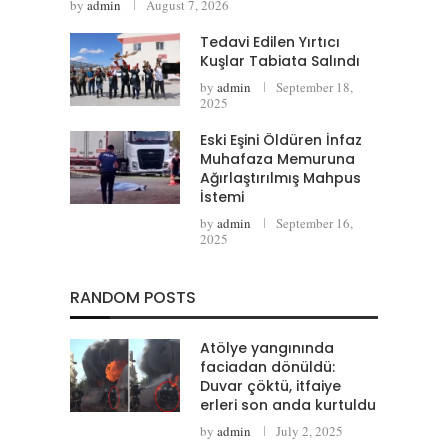
by
admin
August 7, 2026
Tedavi Edilen Yırtıcı
Kuşlar Tabiata Salındı
by
admin
September 18,
2025
Eski Eşini Öldüren İnfaz
Muhafaza Memuruna
Ağırlaştırılmış Mahpus
İstemi
by
admin
September 16,
2025
RANDOM POSTS
Atölye yangınında
faciadan dönüldü:
Duvar çöktü, itfaiye
erleri son anda kurtuldu
by
admin
July 2, 2025