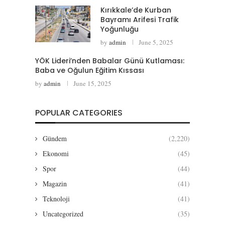
Kırıkkale’de Kurban
Bayramı Arifesi Trafik
Yoğunluğu
by
admin
June 5, 2025
YÖK Lideri’nden Babalar Günü Kutlaması:
Baba ve Oğulun Eğitim Kıssası
by
admin
June 15, 2025
POPULAR CATEGORIES
Gündem
(2,220)
Ekonomi
(45)
Spor
(44)
Magazin
(41)
Teknoloji
(41)
Uncategorized
(35)