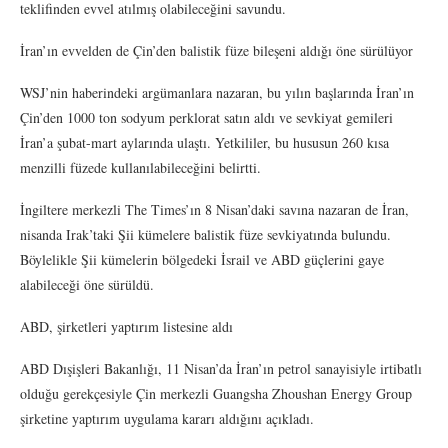
teklifinden evvel atılmış olabileceğini savundu.
İran’ın evvelden de Çin’den balistik füze bileşeni aldığı öne sürülüyor
WSJ’nin haberindeki argümanlara nazaran, bu yılın başlarında İran’ın
Çin’den 1000 ton sodyum perklorat satın aldı ve sevkiyat gemileri
İran’a şubat-mart aylarında ulaştı. Yetkililer, bu hususun 260 kısa
menzilli füzede kullanılabileceğini belirtti.
İngiltere merkezli The Times’ın 8 Nisan’daki savına nazaran de İran,
nisanda Irak’taki Şii kümelere balistik füze sevkiyatında bulundu.
Böylelikle Şii kümelerin bölgedeki İsrail ve ABD güçlerini gaye
alabileceği öne sürüldü.
ABD, şirketleri yaptırım listesine aldı
ABD Dışişleri Bakanlığı, 11 Nisan’da İran’ın petrol sanayisiyle irtibatlı
olduğu gerekçesiyle Çin merkezli Guangsha Zhoushan Energy Group
şirketine yaptırım uygulama kararı aldığını açıkladı.