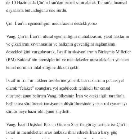
da 10 Haziran’da Çin’in İran’dan petrol satın alarak Tahran’a finansal
dayanakta bulunduğunu öne sürdü.
Çin: İran’ın egemenliğini müdafaasını destekliyoruz
Vang, Çin’in İran’ın ulusal egemenliğini muhafazasını, yasal haklarını
ve çıkarlarını savunmasını ve halkının güvenliğini sağlamasını
desteklediğini vurgulayarak, İsrail’in aksiyonlarının Birleşmiş Milletler
(BM) Kaidesi’nin prensiplerini ve memleketler arası alakaları yöneten
temel normları ihlal ettiğine dikkati çekti.
İsrail’in İran’ın nükleer tesislerine yönelik taarruzlarının potansiyel
olarak “felaket” sonuçlara yol açabilecek tehlikeli bir emsal
oluşturduğunu belirten Vang, ülkesinin İran ve öteki ilgili taraflarla
bağlantısı sürdürerek tansiyonun düşürülmesinde yapan rol oynamayı
sürdürmeye hazır olduğunu kaydetti.
Vang, İsrail Dışişleri Bakanı Gideon Saar ile görüşmesinde ise Çin’in,
İsrail’in memleketler arası hukuku ihlal ederek İran’a karşı güç