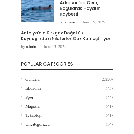
Adrasan’da Genç
Boğularak Hayatını
Kaybetti
by
admin
June 15, 2025
Antalya’nın Kırkgöz Doğal Su
Kaynağındaki Nilüferler Göz Kamaştırıyor
by
admin
June 13, 2025
POPULAR CATEGORIES
Gündem
(2,220)
Ekonomi
(45)
Spor
(44)
Magazin
(41)
Teknoloji
(41)
Uncategorized
(34)