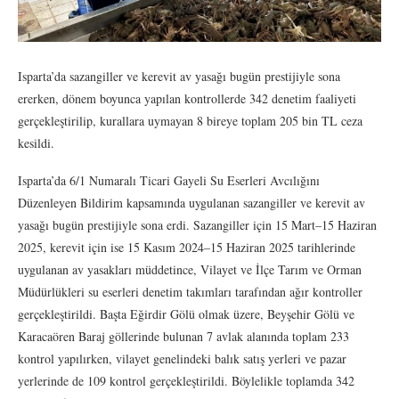
Isparta’da sazangiller ve kerevit av yasağı bugün prestijiyle sona
ererken, dönem boyunca yapılan kontrollerde 342 denetim faaliyeti
gerçekleştirilip, kurallara uymayan 8 bireye toplam 205 bin TL ceza
kesildi.
Isparta’da 6/1 Numaralı Ticari Gayeli Su Eserleri Avcılığını
Düzenleyen Bildirim kapsamında uygulanan sazangiller ve kerevit av
yasağı bugün prestijiyle sona erdi. Sazangiller için 15 Mart–15 Haziran
2025, kerevit için ise 15 Kasım 2024–15 Haziran 2025 tarihlerinde
uygulanan av yasakları müddetince, Vilayet ve İlçe Tarım ve Orman
Müdürlükleri su eserleri denetim takımları tarafından ağır kontroller
gerçekleştirildi. Başta Eğirdir Gölü olmak üzere, Beyşehir Gölü ve
Karacaören Baraj göllerinde bulunan 7 avlak alanında toplam 233
kontrol yapılırken, vilayet genelindeki balık satış yerleri ve pazar
yerlerinde de 109 kontrol gerçekleştirildi. Böylelikle toplamda 342