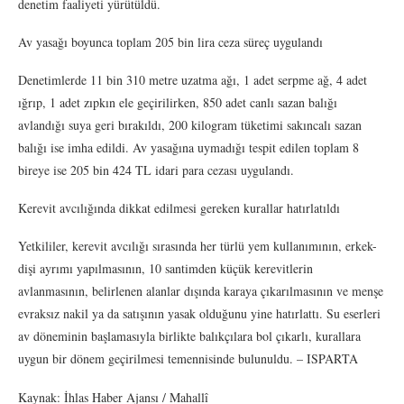
denetim faaliyeti yürütüldü.
Av yasağı boyunca toplam 205 bin lira ceza süreç uygulandı
Denetimlerde 11 bin 310 metre uzatma ağı, 1 adet serpme ağ, 4 adet
ığrıp, 1 adet zıpkın ele geçirilirken, 850 adet canlı sazan balığı
avlandığı suya geri bırakıldı, 200 kilogram tüketimi sakıncalı sazan
balığı ise imha edildi. Av yasağına uymadığı tespit edilen toplam 8
bireye ise 205 bin 424 TL idari para cezası uygulandı.
Kerevit avcılığında dikkat edilmesi gereken kurallar hatırlatıldı
Yetkililer, kerevit avcılığı sırasında her türlü yem kullanımının, erkek-
dişi ayrımı yapılmasının, 10 santimden küçük kerevitlerin
avlanmasının, belirlenen alanlar dışında karaya çıkarılmasının ve menşe
evraksız nakil ya da satışının yasak olduğunu yine hatırlattı. Su eserleri
av döneminin başlamasıyla birlikte balıkçılara bol çıkarlı, kurallara
uygun bir dönem geçirilmesi temennisinde bulunuldu. – ISPARTA
Kaynak: İhlas Haber Ajansı / Mahallî