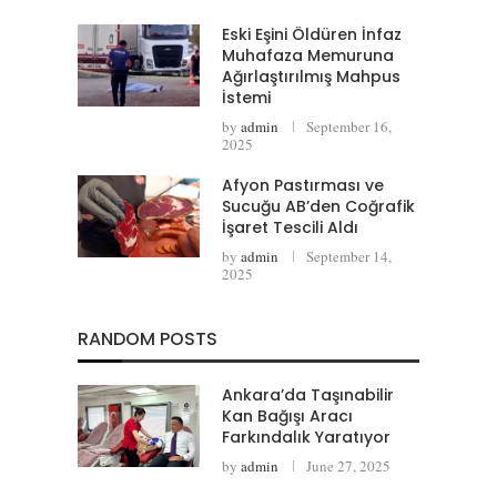
Eski Eşini Öldüren İnfaz
Muhafaza Memuruna
Ağırlaştırılmış Mahpus
İstemi
by
admin
September 16,
2025
Afyon Pastırması ve
Sucuğu AB’den Coğrafik
İşaret Tescili Aldı
by
admin
September 14,
2025
RANDOM POSTS
Ankara’da Taşınabilir
Kan Bağışı Aracı
Farkındalık Yaratıyor
by
admin
June 27, 2025