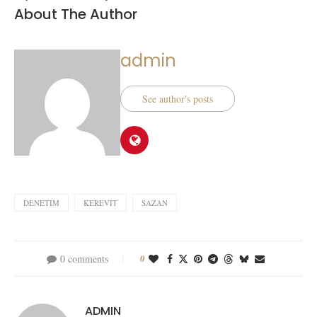
About The Author
admin
See author's posts
DENETIM
KEREVIT
SAZAN
0 comments
0
ADMIN