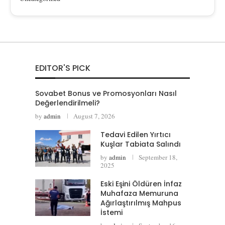
EDITOR'S PICK
Sovabet Bonus ve Promosyonları Nasıl
Değerlendirilmeli?
by
admin
August 7, 2026
Tedavi Edilen Yırtıcı
Kuşlar Tabiata Salındı
by
admin
September 18,
2025
Eski Eşini Öldüren İnfaz
Muhafaza Memuruna
Ağırlaştırılmış Mahpus
İstemi