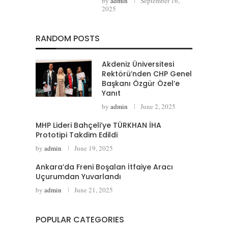
by
admin
September 16,
2025
RANDOM POSTS
Akdeniz Üniversitesi
Rektörü’nden CHP Genel
Başkanı Özgür Özel’e
Yanıt
by
admin
June 2, 2025
MHP Lideri Bahçeli’ye TÜRKHAN İHA
Prototipi Takdim Edildi
by
admin
June 19, 2025
Ankara’da Freni Boşalan İtfaiye Aracı
Uçurumdan Yuvarlandı
by
admin
June 21, 2025
POPULAR CATEGORIES